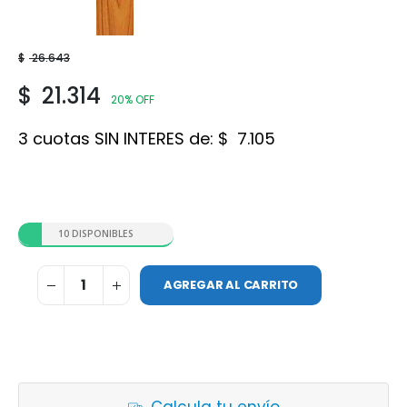
Roble
$
26.643
$
21.314
20% OFF
3 cuotas SIN INTERES de:
$
7.105
10 DISPONIBLES
AGREGAR AL CARRITO