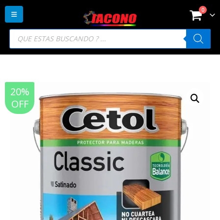
0
Búsqueda
de
productos
20%
OFF