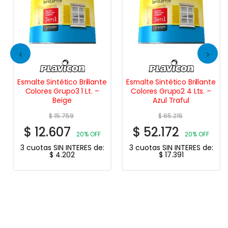
Esmalte Sintético Brillante
Esmalte Sintético Brillante
Colores Grupo3 1 Lt. –
Colores Grupo2 4 Lts. –
Beige
Azul Traful
$
15.759
$
65.215
$
12.607
$
52.172
20% OFF
20% OFF
3 cuotas SIN INTERES de:
3 cuotas SIN INTERES de:
$
4.202
$
17.391