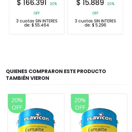
$
15.889
$
177.303
20%
20%
OFF
OFF
3 cuotas SIN INTERES
3 cuotas SIN INTERES
de:
$
5.296
de:
$
59.101
20%
20%
OFF
OFF