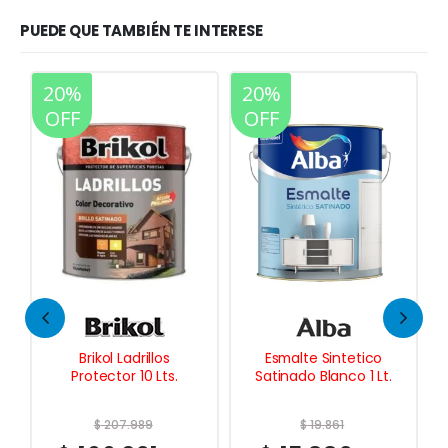
PUEDE QUE TAMBIÉN TE INTERESE
20%
20%
OFF
OFF
Esmalte Sintetico
Laca Melacrilica 4
Satinado Blanco 1 Lt.
Lts.
$
19.861
$
221.629