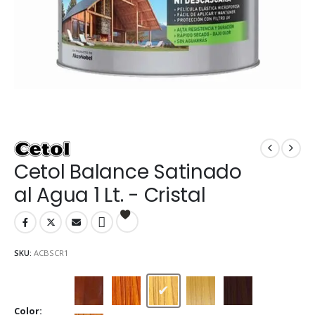
Cetol Balance Satinado
al Agua 1 Lt. - Cristal
SKU:
ACBSCR1
Caoba
Cedro
Cristal
Natural
Nogal
Color