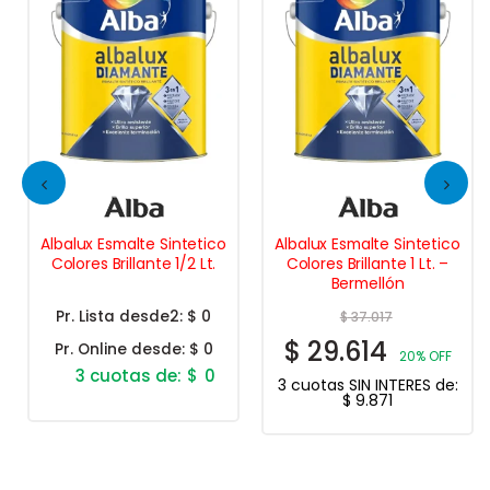
Albalux Esmalte Sintetico
Albalux Esmalte Sintetico
Colores Brillante 1/2 Lt.
Colores Brillante 1 Lt. –
Bermellón
Pr. Lista desde2:
$ 0
$
37.017
$
29.614
Pr. Online desde:
$ 0
20% OFF
$
0
3 cuotas SIN INTERES de:
$
9.871