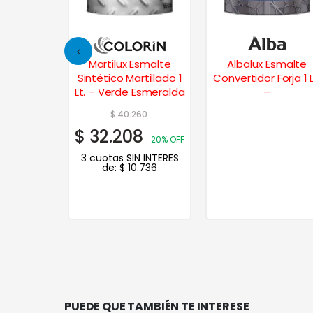
Esmalte
Martilux Esmalte
Albalux Esmalte
 Colores
Sintético Martillado 1
Convertidor Forja 1 L
t. – Verde
Lt. – Verde Esmeralda
–
he
22
$
40.260
8
$
32.208
20% OFF
20% OFF
N INTERES
3 cuotas SIN INTERES
.193
de:
$
10.736
PUEDE QUE TAMBIÉN TE INTERESE