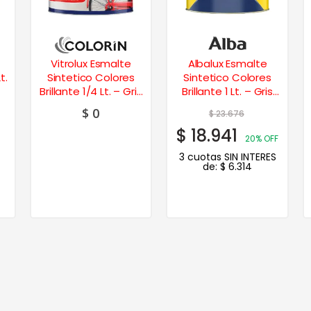
Vitrolux Esmalte
Albalux Esmalte
t.
Sintetico Colores
Sintetico Colores
Brillante 1/4 Lt. – Gris
Brillante 1 Lt. – Gris
Hielo
Visón
$
0
$
23.676
$
18.941
20% OFF
3 cuotas SIN INTERES
de:
$
6.314