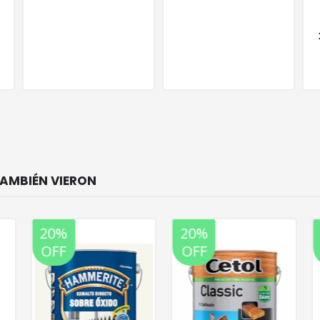
35% OFF
3 cuotas SIN INTERES
de:
$
52.967
20%
20%
OFF
OFF