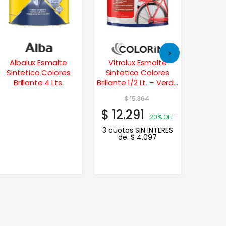
Albalux Esmalte
Vitrolux Esmalte
Vitro
Sintetico Colores
Sintetico Colores
Sinte
Brillante 4 Lts.
Brillante 1/2 Lt. – Verde
Brillant
Claro
$
15.364
$
12.291
$
17.
20% OFF
3 cuotas SIN INTERES
3 cuot
de:
$
4.097
d