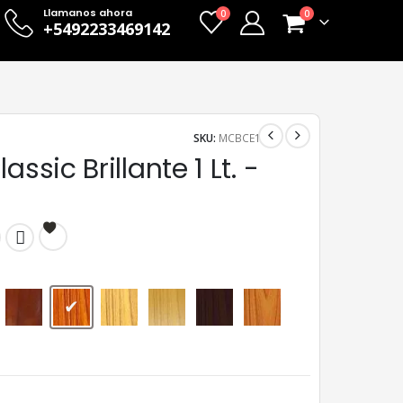
Llamanos ahora
0
0
+5492233469142
SKU:
MCBCE1
assic Brillante 1 Lt. -
Caoba
Cedro
Cristal
Natural
Nogal
Roble