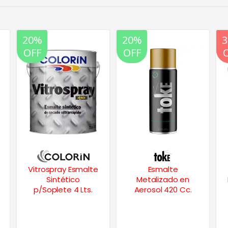
20%
20%
35%
OFF
OFF
OFF
Esmalte
Albafrent
Metalizado en
Impermeabilizante
Aerosol 420 Cc.
Techos Membrana
Líquida 20 Kgs.
$
244.461
$
158.900