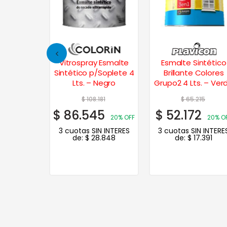
or de
Vitrospray Esmalte
Esmalte Sintético
y Tapa
Sintético p/Soplete 4
Brillante Colores
125 cc
Lts. – Negro
Grupo2 4 Lts. – Ver
Noche
03
$
108.181
$
65.215
2
$
86.545
$
52.172
20% OFF
20% OFF
20% O
N INTERES
3 cuotas SIN INTERES
3 cuotas SIN INTERE
.414
de:
$
28.848
de:
$
17.391