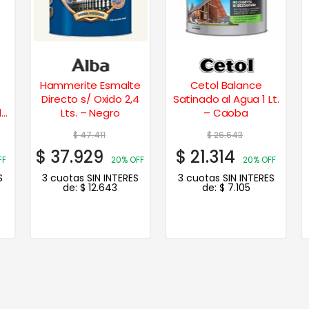
Hammerite Esmalte
Cetol Balance
Directo s/ Oxido 2,4
Satinado al Agua 1 Lt.
de
Lts. – Negro
– Caoba
$
47.411
$
26.643
$
37.929
$
21.314
FF
20% OFF
20% OFF
S
3 cuotas SIN INTERES
3 cuotas SIN INTERES
de:
$
12.643
de:
$
7.105