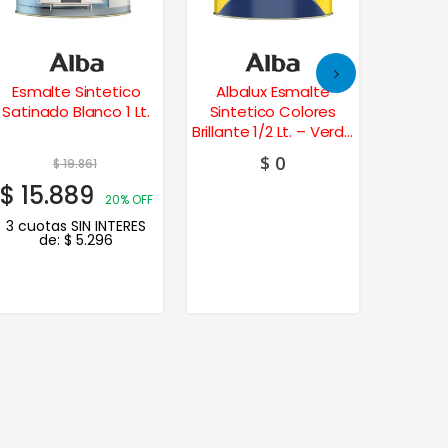
Esmalte Sintetico
Albalux Esmalte
Vitro
Satinado Blanco 1 Lt.
Sintetico Colores
Sinte
Brillante 1/2 Lt. – Verde
Brillante
Esmeralda
$
0
$
19.861
$
15.889
$
12.
20% OFF
3 cuotas SIN INTERES
3 cuot
de:
$
5.296
de