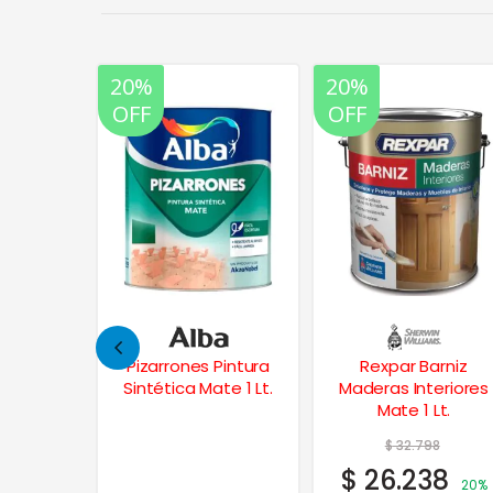
20%
20%
OFF
OFF
Pintura
Rexpar Barniz
Vitrospray Esmalte
te 1 Lt.
Maderas Interiores
Sintético
Mate 1 Lt.
p/Soplete 4 Lts.
$
32.798
$
26.238
20%