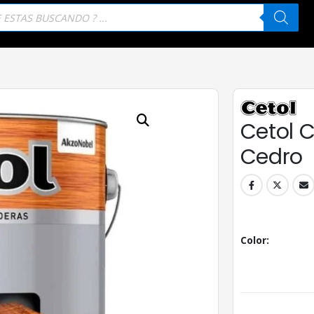
eda
tos
Cetol Cl
Cedro
Color