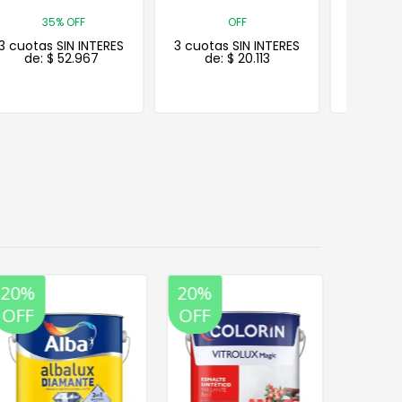
OFF
OFF
3 cuotas SIN INTERES
3 cuotas SIN INTERES
de:
$
20.113
de:
$
24.982
20%
20%
20%
OFF
OFF
OFF