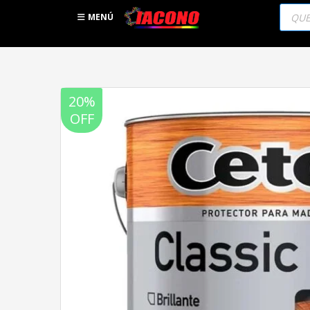
Búsqu
de
MENÚ
produc
20%
OFF