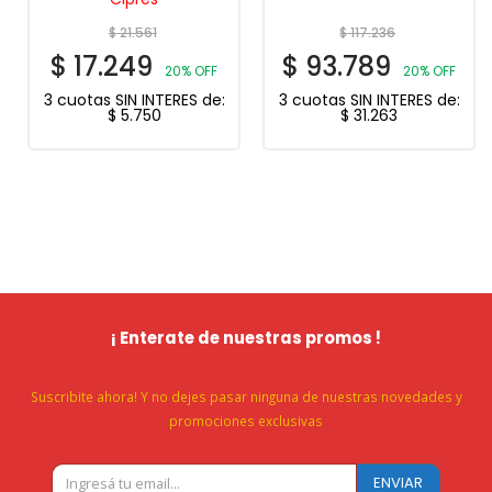
$
21.561
$
117.236
$
17.249
$
93.789
20% OFF
20% OFF
3 cuotas SIN INTERES de:
3 cuotas SIN INTERES de:
$
5.750
$
31.263
¡ Enterate de nuestras promos !
Suscribite ahora! Y no dejes pasar ninguna de nuestras novedades y
promociones exclusivas