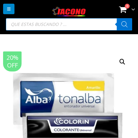
0
Búsqueda
de
productos
20%
OFF