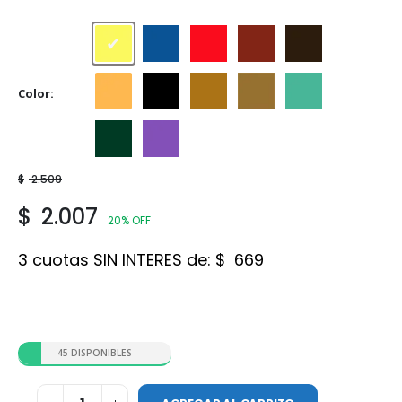
Amarillo
Azul
Bermellón
Cedro
Marrón
Color
Naranja
Negro
Ocre
Siena
Verde Claro
Verde oscuro
Violeta
$
2.509
$
2.007
20% OFF
3 cuotas SIN INTERES de:
$
669
45 DISPONIBLES