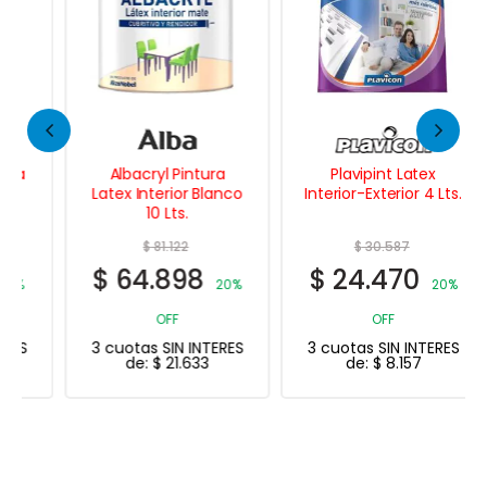
Albacryl Pintura
Plavipint Latex
Latex Interior Blanco
Interior-Exterior 4 Lts.
10 Lts.
$
81.122
$
30.587
$
64.898
$
24.470
20%
20%
OFF
OFF
3 cuotas SIN INTERES
3 cuotas SIN INTERES
de:
$
21.633
de:
$
8.157