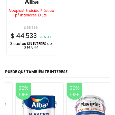
Albaplast Enduido Plástico
p/ Interiores 10 Lts.
$
55.666
$
44.533
20% OFF
3 cuotas SIN INTERES de:
$
14.844
PUEDE QUE TAMBIÉN TE INTERESE
20%
20%
OFF
OFF