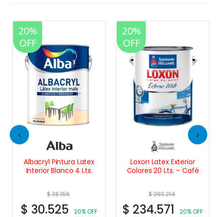
20%
20%
OFF
OFF
Albacryl Pintura Latex
Loxon Latex Exterior
Interior Blanco 4 Lts.
Colores 20 Lts. – Café
$
38.156
$
293.214
$
30.525
$
234.571
20% OFF
20% OFF