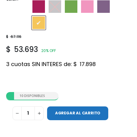
Guinda
Hematita
Manzana
Rosa Mosqueta
Sauco
Vainilla
$
67.116
$
53.693
20% OFF
3 cuotas SIN INTERES de:
$
17.898
10 DISPONIBLES
AGREGAR AL CARRITO