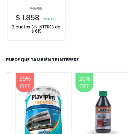
$
2.322
$
1.858
20% OFF
3 cuotas SIN INTERES de:
$
619
PUEDE QUE TAMBIÉN TE INTERESE
20%
35%
20%
OFF
OFF
OFF