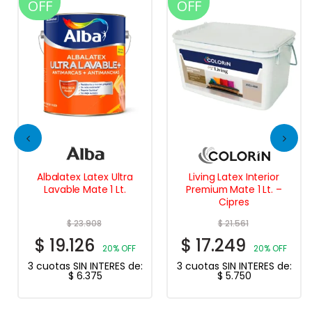
OFF
OFF
Albalatex Latex Ultra
Living Latex Interior
Lavable Mate 1 Lt.
Premium Mate 1 Lt. –
Cipres
$
23.908
$
21.561
$
19.126
$
17.249
20% OFF
20% OFF
3 cuotas SIN INTERES de:
3 cuotas SIN INTERES de:
$
6.375
$
5.750