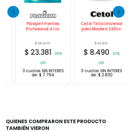
Plavipint Frentes
Cetol Tinta Universal
Profesional 4 Lts.
para Madera 240cc
$
35.970
$
10.613
$
23.381
$
8.490
35%
20%
OFF
OFF
3 cuotas SIN INTERES
3 cuotas SIN INTERES
de:
$
7.794
de:
$
2.830