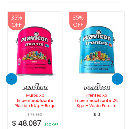
20%
35%
20%
35%
OFF
OFF
OFF
OFF
Muros Xp
Frentes Xp
Impermeabilizante
Impermeabilizante 1,25
Plástico 5 Kg. – Beige
Kgs. – Verde Foresta
$
0
$
73.980
$
48.087
35% OFF