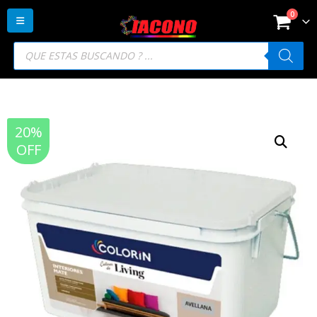
0
Búsqueda
de
productos
20%
OFF