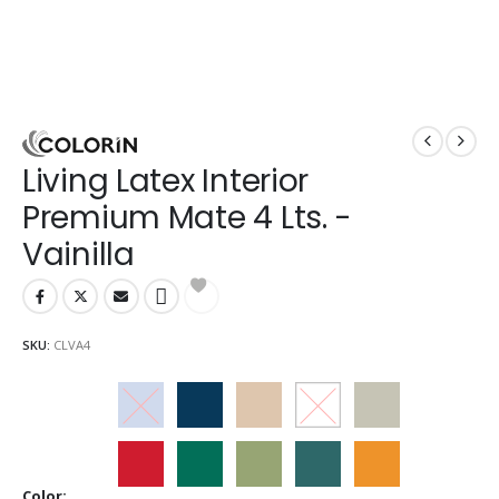
Living Latex Interior
Premium Mate 4 Lts. -
Vainilla
SKU:
CLVA4
Arandano
Arrecife
Avellana
Blanco
Cebada
Ceibo
Ciboilette
Cipres
Eucaliptus
Guarana
Color