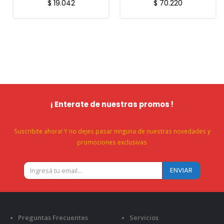
$
19.042
$
70.220
¡ Enterate de nuestras promos !
Suscribite ahora! Y no dejes pasar ninguna de nuestras novedades y
promociones exclusivas
Preguntas Frecuentes
Servicios