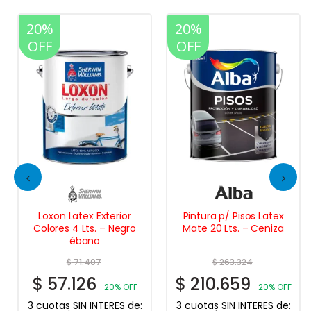
20%
20%
OFF
OFF
Loxon Latex Exterior
Pintura p/ Pisos Latex
Colores 4 Lts. – Negro
Mate 20 Lts. – Ceniza
ébano
$
71.407
$
263.324
$
57.126
$
210.659
20% OFF
20% OFF
3 cuotas SIN INTERES de:
3 cuotas SIN INTERES de: