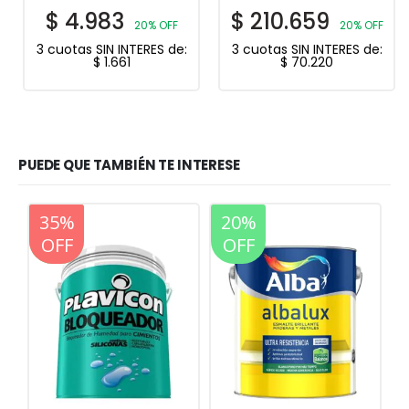
$
4.983
$
210.659
20% OFF
20% OFF
3 cuotas SIN INTERES de:
3 cuotas SIN INTERES de:
$
1.661
$
70.220
PUEDE QUE TAMBIÉN TE INTERESE
20%
35%
20%
OFF
OFF
OFF