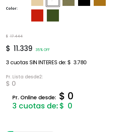
Beige
Blanco
Gris cemento
Negro
Ocre
Color
Rojo cerámico
Verde Foresta
$
17.444
$
11.339
35% OFF
3 cuotas SIN INTERES de:
$
3.780
Pr. Lista desde2:
$ 0
$ 0
Pr. Online desde:
$
0