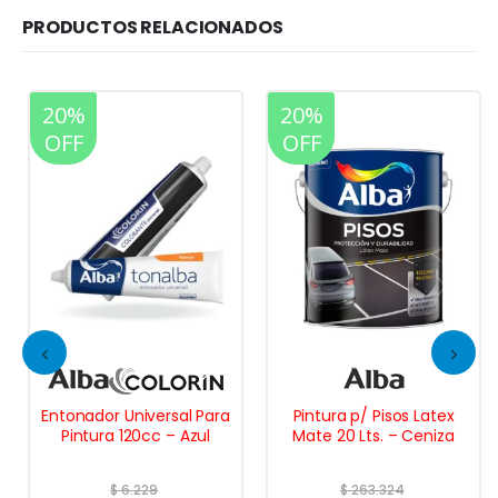
PRODUCTOS RELACIONADOS
20%
20%
OFF
OFF
Entonador Universal Para
Pintura p/ Pisos Latex
Pintura 120cc – Azul
Mate 20 Lts. – Ceniza
$
6.229
$
263.324