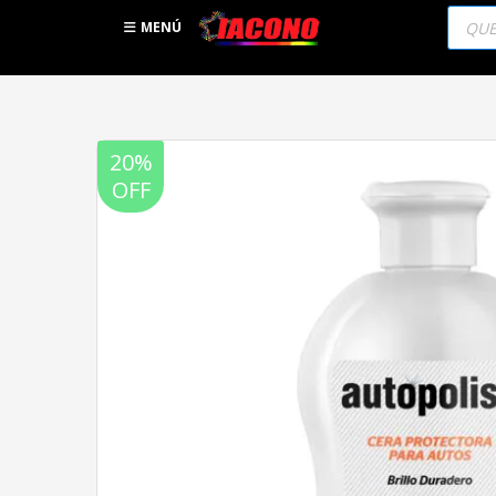
Búsqu
de
MENÚ
produc
20%
OFF