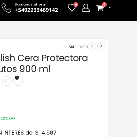
Llamanos ahora
0
0
+5492233469142
SKU:
CACE1
lish Cera Protectora
utos 900 ml
20% OFF
N INTERES de:
$
4.587