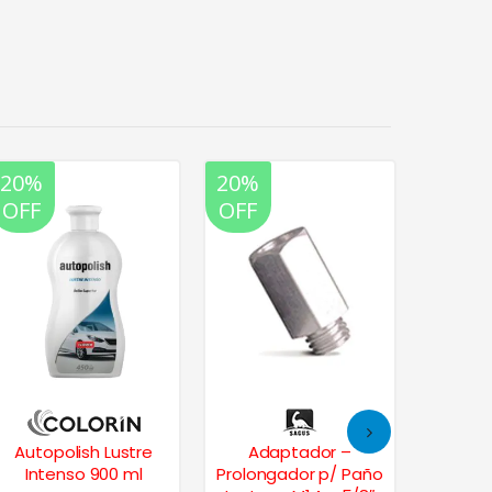
20%
20%
20%
OFF
OFF
OFF
Autopolish Lustre
Adaptador –
Auto
Intenso 900 ml
Prolongador p/ Paño
Prot