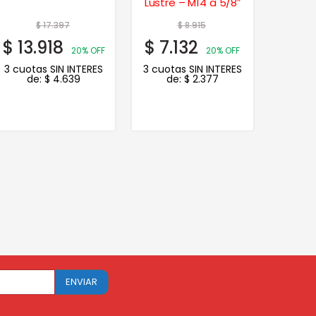
Lustre – M14 a 5/8″
Aut
$
17.397
$
8.915
$
13.918
$
7.132
$
13.
20% OFF
20% OFF
3 cuotas SIN INTERES
3 cuotas SIN INTERES
3 cuot
de:
$
4.639
de:
$
2.377
d