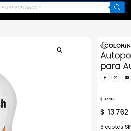
eda
tos
Autopo
para A
$
17.203
$
13.762
3 cuotas SI