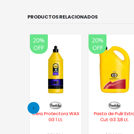
PRODUCTOS RELACIONADOS
20%
20%
OFF
OFF
 1 Lt.
Cera Protectora WAX
Pasta de Pulir Extr
G3 1 Lt.
Cut G3 3,8 Lt.