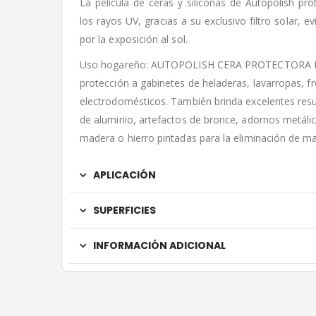
La película de ceras y siliconas de Autopolish pr
los rayos UV, gracias a su exclusivo filtro solar, e
por la exposición al sol.
Uso hogareño: AUTOPOLISH CERA PROTECTORA PARA
protección a gabinetes de heladeras, lavarropas, fr
electrodomésticos. También brinda excelentes res
de aluminio, artefactos de bronce, adornos metálic
madera o hierro pintadas para la eliminación de ma
APLICACIÓN
SUPERFICIES
INFORMACIÓN ADICIONAL