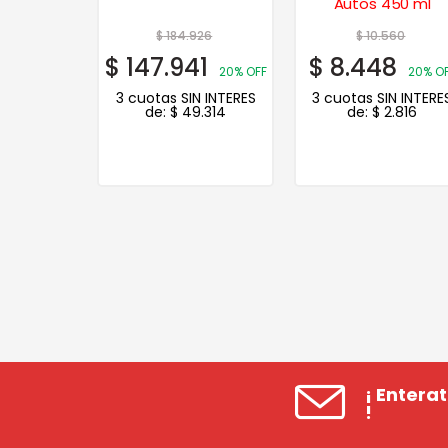
Autos 450 ml
69
$
184.926
$
10.560
5
$
147.941
$
8.448
20% OFF
20% OFF
20% O
N INTERES
3 cuotas SIN INTERES
3 cuotas SIN INTERE
.525
de:
$
49.314
de:
$
2.816
¡ Entera
!