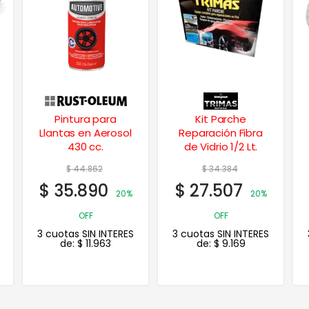
Kit Parche
Paño – Gorro de
Reparación Fibra
Cordero c/ Abrojo
de Vidrio 1/2 Lt.
8″ 180 mm.
$
34.384
$
31.765
$
27.507
$
25.412
20%
20%
OFF
OFF
3 cuotas SIN INTERES
3 cuotas SIN INTERES
de:
$
9.169
de:
$
8.471