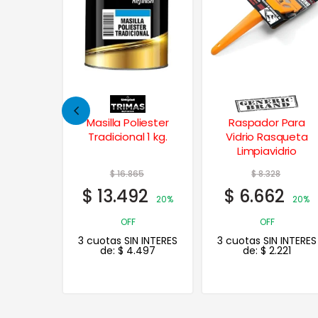
liester
Raspador Para
Pintura para
l 1 kg.
Vidrio Rasqueta
Llantas en Aerosol
Limpiavidrio
430 cc.
5
$
8.328
$
44.862
2
$
6.662
$
35.890
20%
20%
20%
OFF
OFF
 INTERES
3 cuotas SIN INTERES
3 cuotas SIN INTERES
497
de:
$
2.221
de:
$
11.963