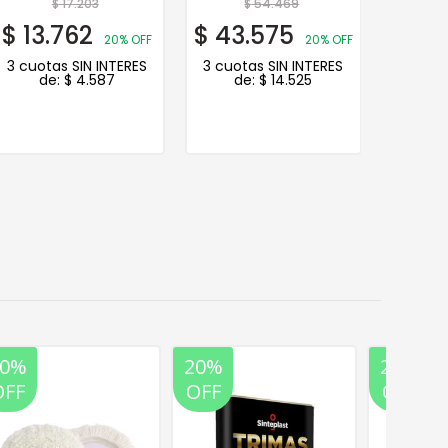
$
17.203
$
54.469
$
13.762
$
43.575
$
42.
20% OFF
20% OFF
3 cuotas SIN INTERES
3 cuotas SIN INTERES
3 cuot
de:
$
4.587
de:
$
14.525
de
20%
20%
20%
OFF
OFF
OFF