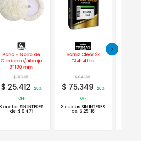
Barniz Clear 2k
Autopolish Lustre
Masill
CL41 4 Lts.
Intenso 900 ml
Tradic
$
94.186
$
17.397
$
$
75.349
$
13.918
$
13
20%
20%
OFF
OFF
3 cuotas SIN INTERES
3 cuotas SIN INTERES
3 cuotas
de:
$
25.116
de:
$
4.639
de: