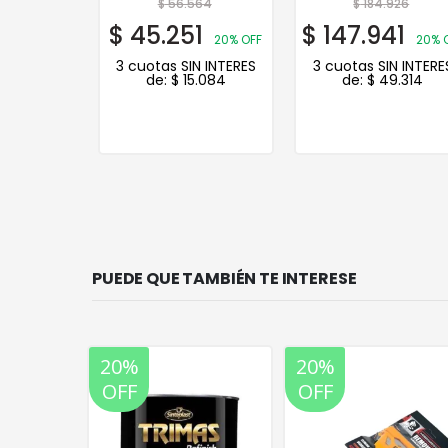
64
$
56.564
$
184.926
1
$
45.251
$
147.941
20% OFF
20% OFF
20% 
N INTERES
3 cuotas SIN INTERES
3 cuotas SIN INTERE
.084
de:
$
15.084
de:
$
49.314
PUEDE QUE TAMBIÉN TE INTERESE
20%
20%
OFF
OFF