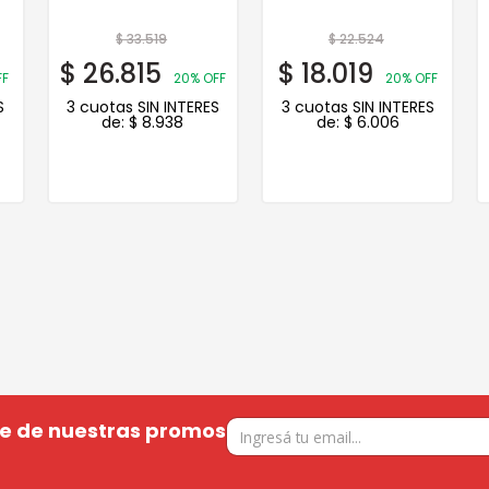
$
33.519
$
22.524
$
26.815
$
18.019
FF
20% OFF
20% OFF
S
3 cuotas SIN INTERES
3 cuotas SIN INTERES
de:
$
8.938
de:
$
6.006
te de nuestras promos