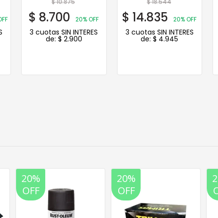
$
10.875
$
18.544
$
8.700
$
14.835
OFF
20% OFF
20% OFF
S
3 cuotas SIN INTERES
3 cuotas SIN INTERES
de:
$
2.900
de:
$
4.945
20%
20%
OFF
OFF