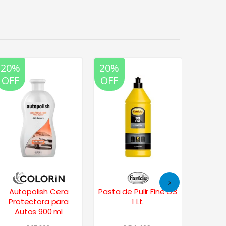
20%
20%
20%
OFF
OFF
OFF
Autopolish Cera
Pasta de Pulir Fine G3
Pasta 
Protectora para
1 Lt.
Cu
Autos 900 ml