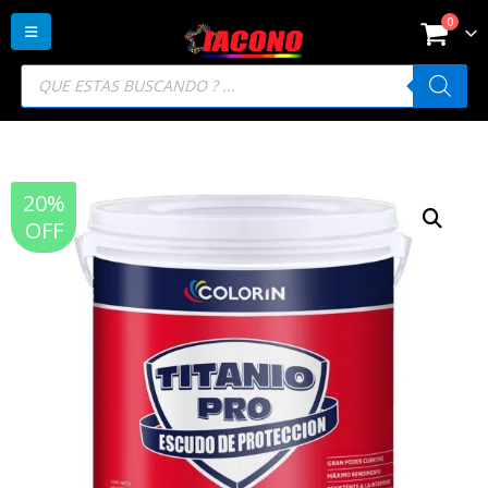
0
Búsqueda
de
productos
20%
OFF