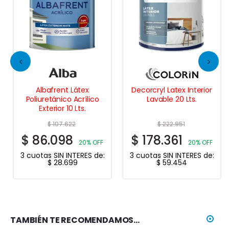
Decorcryl Latex Interior
Frentes Xp
Lavable 20 Lts.
Impermeabilizante 1,25
Kgs. – Rojo cerámico
$
222.951
$
17.444
$
178.361
$
11.339
20% OFF
35% OFF
3 cuotas SIN INTERES de:
3 cuotas SIN INTERES de:
$
59.454
$
3.780
TAMBIÉN TE RECOMENDAMOS…