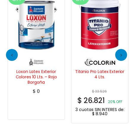
 Latex Exterior
Titanio Pro Latex Exterior
Renova Chal
s 10 Lts. – Rojo
4 Lts.
Tiza M
Borgoña
$
0
$
33.526
$
2
$
26.821
$
21.2
20% OFF
3 cuotas SIN INTERES de:
3 cuotas SI
$
8.940
$
7