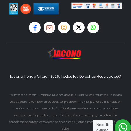
Iacono Tienda Virtual. 2026. Todos los Derechos Reservados©
Las fotos son a modo ilustrativo. La venta de cualquiera de los productos publicados
está sujeta a la verificación de stock. Los precios online y los planes de financiación
para los productos presentados/publicados en www.iacono.com.ar son válidos
exclusivamente para la compra vía internet en nuestra pagina online. Las
especificaciones técnicas y descripciones están sujetas a modificaciones sin previo
Necesitas
aviso.
ayuda?