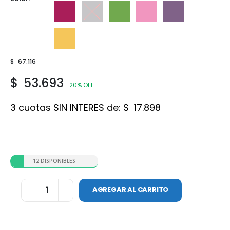
Guinda
Hematita
Manzana
Rosa Mosqueta
Sauco
Vainilla
$
67.116
$
53.693
20% OFF
3 cuotas SIN INTERES de:
$
17.898
12 DISPONIBLES
AGREGAR AL CARRITO