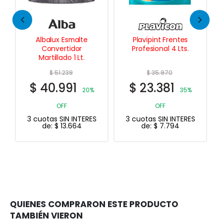
Albalux Esmalte
Plavipint Frentes
Convertidor
Profesional 4 Lts.
Martillado 1 Lt.
$
51.239
$
35.970
$
40.991
$
23.381
20%
35%
OFF
OFF
3 cuotas SIN INTERES
3 cuotas SIN INTERES
de:
$
13.664
de:
$
7.794