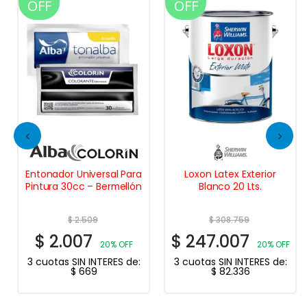
OFF
OFF
Entonador Universal Para
Loxon Latex Exterior
Pintura 30cc – Bermellón
Blanco 20 Lts.
$
2.509
$
308.759
$
2.007
$
247.007
20% OFF
20% OFF
3 cuotas SIN INTERES de:
3 cuotas SIN INTERES de:
$
669
$
82.336