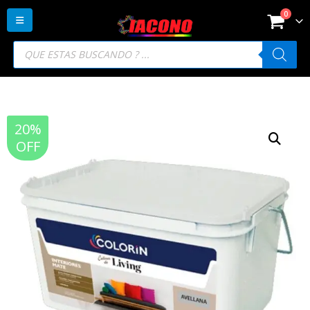
0
Búsqueda
de
productos
20%
OFF