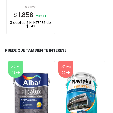
$
2.322
$
1.858
20% OFF
3 cuotas SIN INTERES de:
$
619
PUEDE QUE TAMBIÉN TE INTERESE
20%
20%
35%
OFF
OFF
OFF