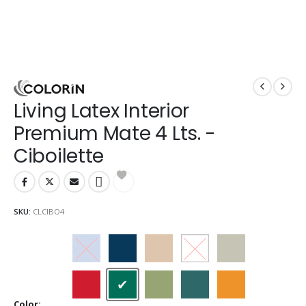
Living Latex Interior
Premium Mate 4 Lts. -
Ciboilette
SKU:
CLCIBO4
Arandano
Arrecife
Avellana
Blanco
Cebada
Ceibo
Ciboilette
Cipres
Eucaliptus
Guarana
Color