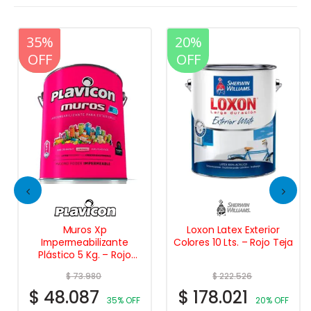
20%
35%
20%
OFF
OFF
OFF
Muros Xp
Loxon Latex Exterior
Impermeabilizante
Colores 10 Lts. – Rojo Teja
Plástico 5 Kg. – Rojo
cerámico
$
73.980
$
222.526
$
48.087
$
178.021
35% OFF
20% OFF