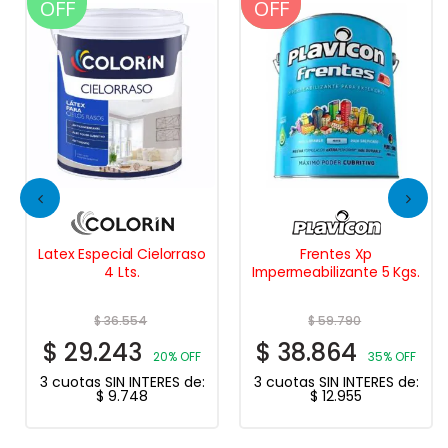
OFF
OFF
OFF
Latex Especial Cielorraso
Frentes Xp
4 Lts.
Impermeabilizante 5 Kgs.
$
36.554
$
59.790
$
29.243
$
38.864
20% OFF
35% OFF
3 cuotas SIN INTERES de:
3 cuotas SIN INTERES de:
$
9.748
$
12.955