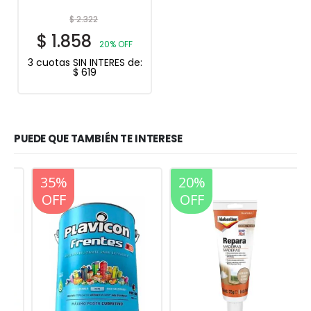
$
2.322
$
1.858
20% OFF
3 cuotas SIN INTERES de:
$
619
PUEDE QUE TAMBIÉN TE INTERESE
20%
35%
20%
OFF
OFF
OFF