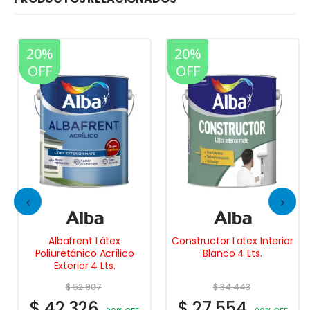
20%
20%
OFF
OFF
Albafrent Látex
Constructor Latex Interior
Poliuretánico Acrílico
Blanco 4 Lts.
Exterior 4 Lts.
$
52.907
$
34.443
$
42.326
$
27.554