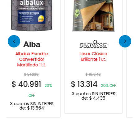
Lasur Clásico
Albalatex Design
Brillante 1 Lt.
Toque de Luz
Sublime 1 Lt.
$
16.643
$
28.979
$
13.314
$
23.183
20% OFF
20%
3 cuotas SIN INTERES
OFF
de:
$
4.438
3 cuotas SIN INTERES
de:
$
7.728