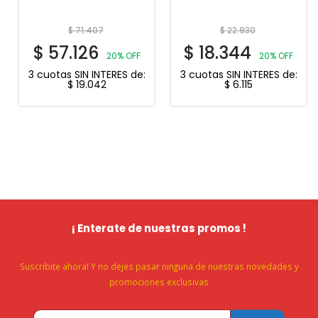
$
71.407
$
22.930
$
57.126
$
18.344
20% OFF
20% OFF
3 cuotas SIN INTERES de:
3 cuotas SIN INTERES de:
$
19.042
$
6.115
¡ Enterate de nuestras promos !
Suscribite ahora! Y no dejes pasar ninguna de nuestras novedades y
promociones exclusivas