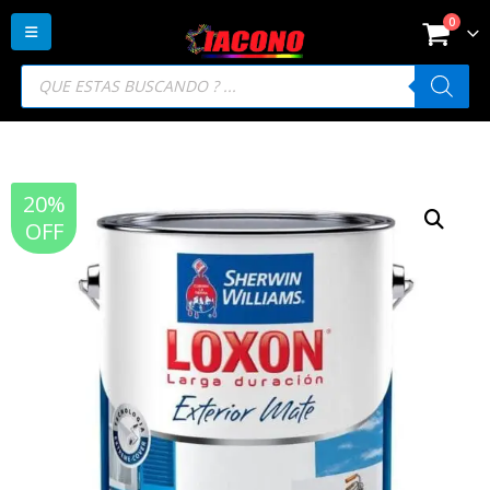
0
Búsqueda
de
productos
20%
OFF