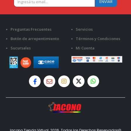
Preguntas Frecuentes
Servicios
Botón de arrepentimiento
Términos y Condiciones
Sucursales
Mi Cuenta
Iacono Tienda Virtual. 2026. Todos los Derechos Reservados©