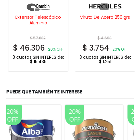
Extensor Telescópico
Viruta De Acero 250 grs
Aluminio
$
57.882
$
4.693
$
46.306
$
3.754
20% OFF
20% OFF
3 cuotas SIN INTERES de:
3 cuotas SIN INTERES de:
$
15.435
$
1.251
PUEDE QUE TAMBIÉN TE INTERESE
20%
20%
OFF
OFF