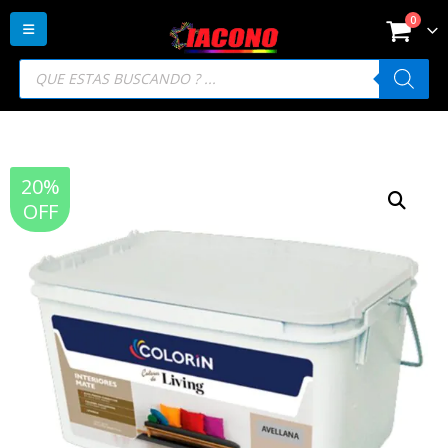
0
Búsqueda
de
productos
20%
OFF