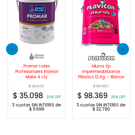
Promar Latex
Muros Xp
Profesionales Interior
Impermeabilizante
Mate 4 Lts.
Plástico 12 Kg. – Blanco
$
43.872
$
151.337
$
35.098
$
98.369
20% OFF
35% OFF
3 cuotas SIN INTERES de:
3 cuotas SIN INTERES de:
$
11.699
$
32.790