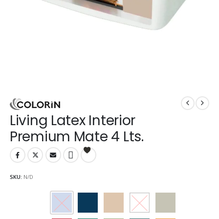
Living Latex Interior
Premium Mate 4 Lts.
SKU:
N/D
Arandano
Arrecife
Avellana
Blanco
Cebada