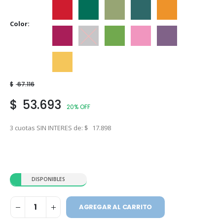
Ceibo
Ciboilette
Cipres
Eucaliptus
Guarana
Color
Guinda
Hematita
Manzana
Rosa Mosqueta
Sauco
Vainilla
$
67.116
$
53.693
20% OFF
3 cuotas SIN INTERES de:
$
17.898
DISPONIBLES
AGREGAR AL CARRITO