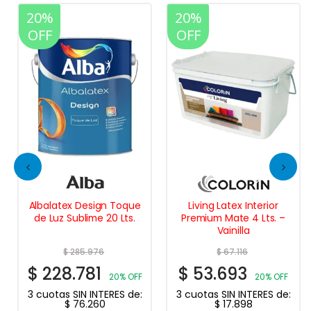
20%
20%
OFF
OFF
Albalatex Design Toque
Living Latex Interior
de Luz Sublime 20 Lts.
Premium Mate 4 Lts. –
Vainilla
$
285.976
$
67.116
$
228.781
$
53.693
20% OFF
20% OFF
3 cuotas SIN INTERES de:
3 cuotas SIN INTERES de:
$
76.260
$
17.898