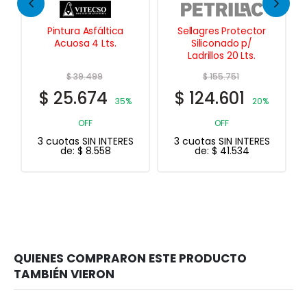
Sellagres Protector
Repara Paredes 330
Siliconado p/
Grs.
Ladrillos 20 Lts.
$
155.751
$
10.338
$
124.601
$
8.270
20%
20% OFF
3 cuotas SIN INTERES
OFF
de:
$
2.757
3 cuotas SIN INTERES
de:
$
41.534