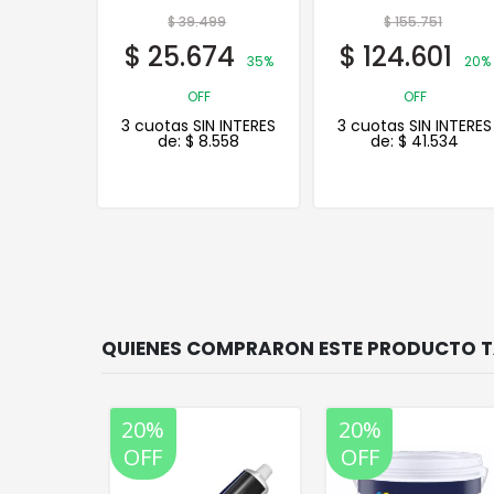
Ladrillos 20 Lts.
99
$
155.751
$
10.338
74
$
124.601
$
8.270
35%
20%
20%
OFF
OFF
 INTERES
3 cuotas SIN INTERES
3 cuotas SIN INTERES
558
de:
$
41.534
de:
$
2.757
20%
20%
OFF
OFF