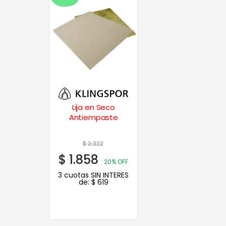
Lija en Seco
Antiempaste
$
2.322
$
1.858
20% OFF
3 cuotas SIN INTERES
de:
$
619