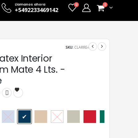
Llamanos ahora
0
0
+5492233469142
SKU:
CLARRE4
atex Interior
m Mate 4 Lts. -
e
Arandano
Arrecife
Avellana
Blanco
Cebada
Ceibo
Ciboilette
Cipres