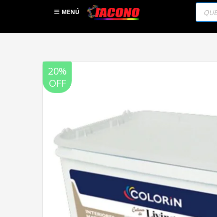
Búsqu
de
MENÚ
produc
20%
OFF