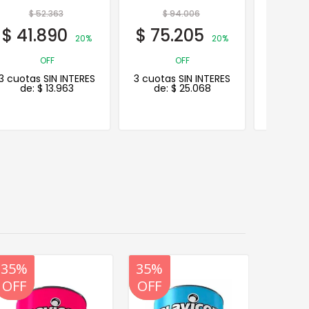
$
94.006
$
48.356
$
3
$
75.205
$
38.685
$
25
20%
20%
OFF
OFF
3 cuotas SIN INTERES
3 cuotas SIN INTERES
3 cuotas
de:
$
25.068
de:
$
12.895
de:
20%
35%
20%
35%
20%
OFF
OFF
OFF
OFF
OFF