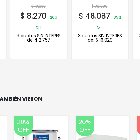
$
73.980
$
52.363
$
48.087
$
41.890
35%
20%
OFF
OFF
3 cuotas SIN INTERES
3 cuotas SIN INTERES
de:
$
16.029
de:
$
13.963
20%
20%
OFF
OFF