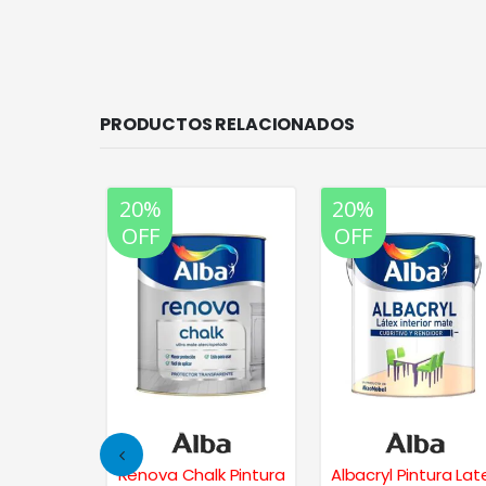
PRODUCTOS RELACIONADOS
20%
20%
OFF
OFF
x Latex
Renova Chalk Pintura
Albacryl Pintura Lat