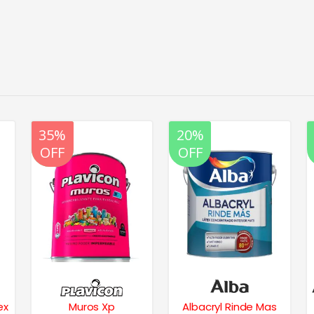
20%
35%
20%
OFF
OFF
OFF
ex
Muros Xp
Albacryl Rinde Mas