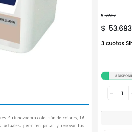
$
67.116
$
53.693
3 cuotas SI
8 DISPONI
res. Su innovadora colección de colores, 16
s actuales, permiten pintar y renovar tus