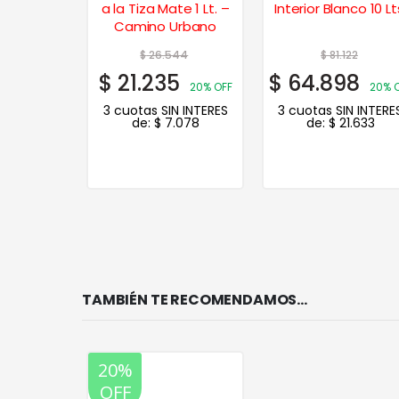
nco Extra
a la Tiza Mate 1 Lt. –
Interior Blanco 10 Lt
 Lts.
Camino Urbano
890
$
26.544
$
81.122
2
$
21.235
$
64.898
20% OFF
20% OFF
20% 
N INTERES
3 cuotas SIN INTERES
3 cuotas SIN INTERE
.571
de:
$
7.078
de:
$
21.633
TAMBIÉN TE RECOMENDAMOS…
20%
OFF