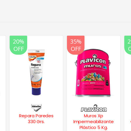
20%
35%
20%
OFF
OFF
OFF
Muros Xp
Látex Baños &
Impermeabilizante
Cocinas Antihongo
Plástico 5 Kg.
4 Lts.