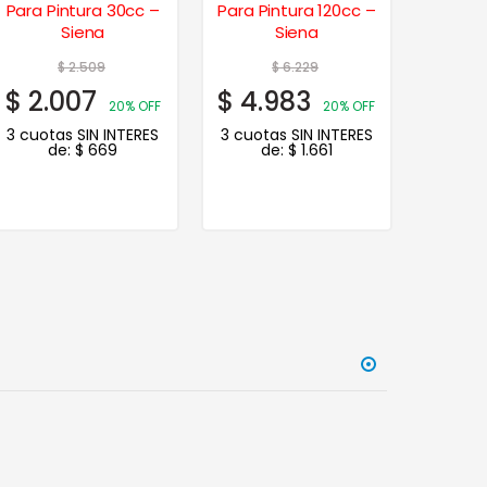
Para Pintura 30cc –
Para Pintura 120cc –
Colores
Siena
Siena
$
2.509
$
6.229
$
2.007
$
4.983
$
15.
20% OFF
20% OFF
3 cuotas SIN INTERES
3 cuotas SIN INTERES
3 cuot
de:
$
669
de:
$
1.661
d