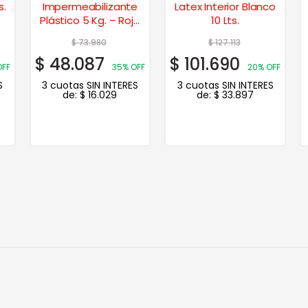
s.
Impermeabilizante
Latex Interior Blanco
Plástico 5 Kg. – Rojo
10 Lts.
cerámico
$
73.980
$
127.113
$
48.087
$
101.690
OFF
35% OFF
20% OFF
S
3 cuotas SIN INTERES
3 cuotas SIN INTERES
de:
$
16.029
de:
$
33.897