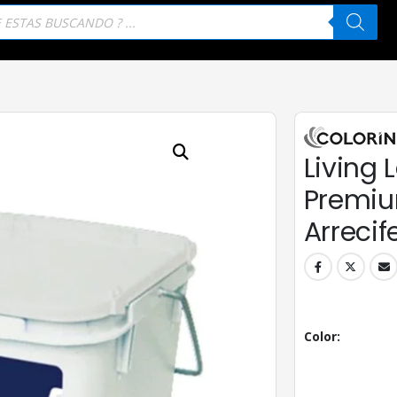
eda
tos
Living L
Premiu
Arrecif
Color