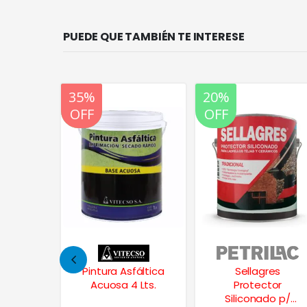
PUEDE QUE TAMBIÉN TE INTERESE
20%
20%
OFF
OFF
fáltica
Sellagres
Repara Paredes
 Lts.
Protector
330 Grs.
Siliconado p/