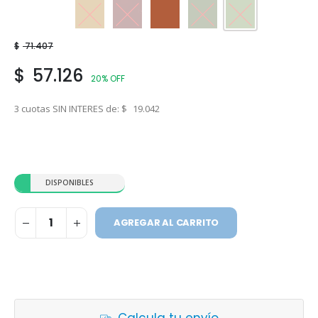
Ocre
Rojo Borgoña
Rojo Teja
Verde Foresta
Verde Safari
$
71.407
$
57.126
20% OFF
3 cuotas SIN INTERES de:
$
19.042
DISPONIBLES
AGREGAR AL CARRITO