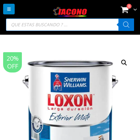
0
Búsqueda
de
productos
20%
OFF