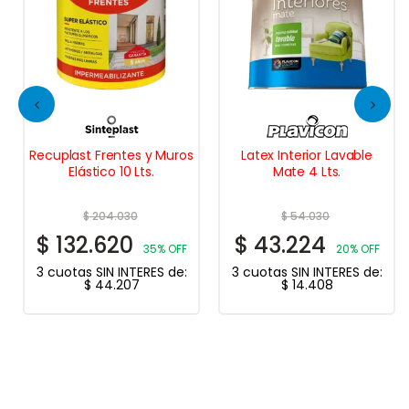
Recuplast Frentes y Muros
Latex Interior Lavable
Elástico 10 Lts.
Mate 4 Lts.
$
204.030
$
54.030
$
132.620
$
43.224
35% OFF
20% OFF
3 cuotas SIN INTERES de:
3 cuotas SIN INTERES de:
$
44.207
$
14.408