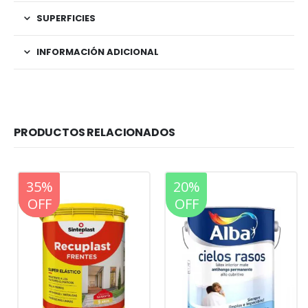
SUPERFICIES
INFORMACIÓN ADICIONAL
PRODUCTOS RELACIONADOS
20%
35%
20%
OFF
OFF
OFF