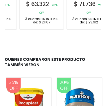
$
63.322
$
71.736
20%
20%
OFF
OFF
3 cuotas SIN INTERES
3 cuotas SIN INTERES
de:
$
21.107
de:
$
23.912
20%
35%
20%
OFF
OFF
OFF