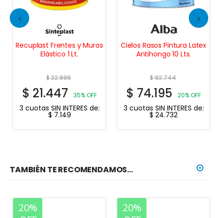
Recuplast Frentes y Muros
Cielos Rasos Pintura Latex
Elástico 1 Lt.
Antihongo 10 Lts.
$
32.996
$
92.744
$
21.447
$
74.195
35% OFF
20% OFF
3 cuotas SIN INTERES de:
3 cuotas SIN INTERES de:
$
7.149
$
24.732
TAMBIÉN TE RECOMENDAMOS…
20%
20%