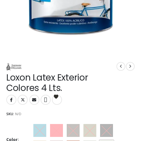
Loxon Latex Exterior
Colores 4 Lts.
SKU:
N/D
Azul Traful
Bermellón
Café
Gris cemento
Negro ébano
Color