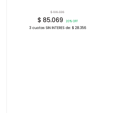
$
106.336
$
85.069
20% OFF
3 cuotas SIN INTERES de:
$
28.356