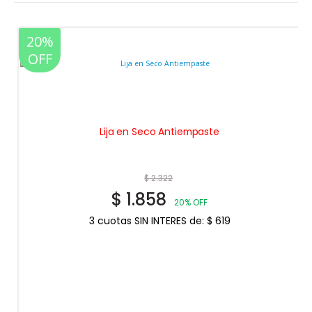
20%
OFF
Lija en Seco Antiempaste
$
2.322
$
1.858
20% OFF
3 cuotas SIN INTERES de:
$
619