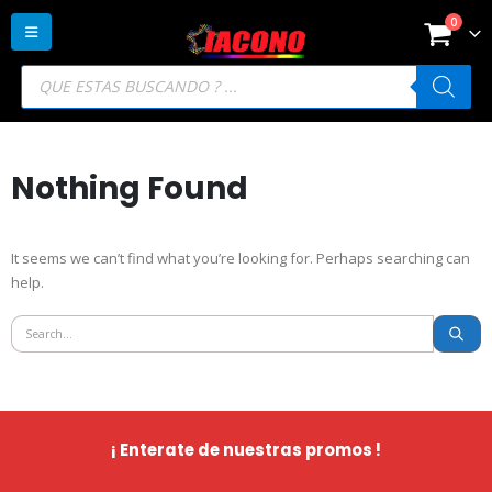
0
Búsqueda
de
productos
Nothing Found
It seems we can’t find what you’re looking for. Perhaps searching can
help.
¡ Enterate de nuestras promos !