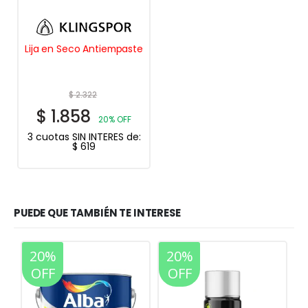
Lija en Seco Antiempaste
$
2.322
$
1.858
20% OFF
3 cuotas SIN INTERES de:
$
619
PUEDE QUE TAMBIÉN TE INTERESE
20%
20%
OFF
OFF