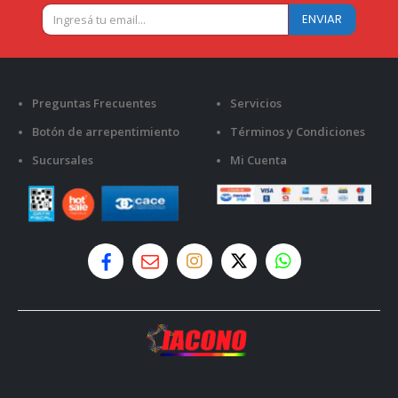
Preguntas Frecuentes
Servicios
Botón de arrepentimiento
Términos y Condiciones
Sucursales
Mi Cuenta