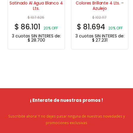
Satinado Al Agua Blanco 4
Colores Brillante 4 Lts. –
Lts.
Azulejo
$
107.626
$
102.117
$
86.101
$
81.694
20% OFF
20% OFF
3 cuotas SIN INTERES de:
3 cuotas SIN INTERES de:
$
28.700
$
27.231
¡ Enterate de nuestras promos !
Suscribite ahora! Y no dejes pasar ninguna de nuestras novedades y
promociones exclusivas