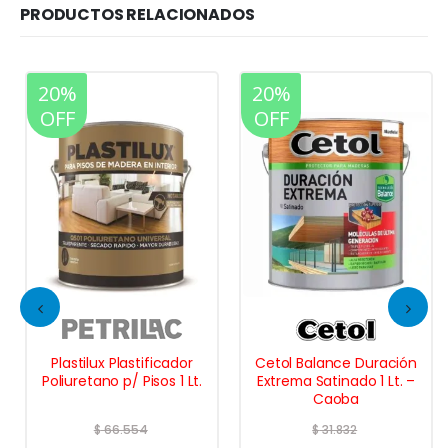
PRODUCTOS RELACIONADOS
20%
20%
OFF
OFF
Plastilux Plastificador
Cetol Balance Duración
Poliuretano p/ Pisos 1 Lt.
Extrema Satinado 1 Lt. –
Caoba
$
66.554
$
31.832