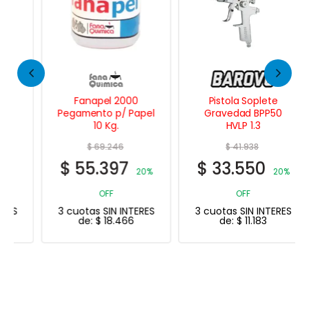
Fanapel 2000
Pistola Soplete
Pegamento p/ Papel
Gravedad BPP50
10 Kg.
HVLP 1.3
$
69.246
$
41.938
$
55.397
$
33.550
20%
20%
OFF
OFF
3 cuotas SIN INTERES
3 cuotas SIN INTERES
de:
$
18.466
de:
$
11.183