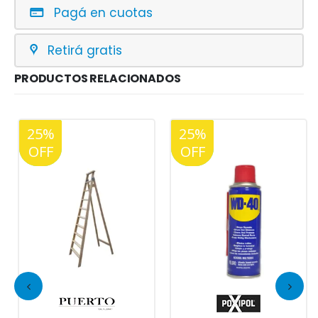
Pagá en cuotas
Retirá gratis
PRODUCTOS RELACIONADOS
25%
20%
25%
20%
OFF
OFF
OFF
OFF