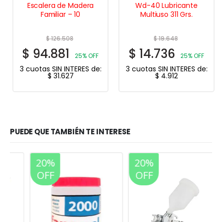
Escalera de Madera
Wd-40 Lubricante
Familiar – 10
Multiuso 311 Grs.
$
126.508
$
19.648
$
94.881
$
14.736
25% OFF
25% OFF
3 cuotas SIN INTERES de:
3 cuotas SIN INTERES de:
$
31.627
$
4.912
PUEDE QUE TAMBIÉN TE INTERESE
20%
20%
OFF
OFF