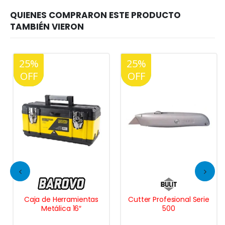
25%
20%
25%
20%
OFF
OFF
OFF
OFF
Caja de Herramientas
Cutter Profesional Serie
Metálica 16″
500