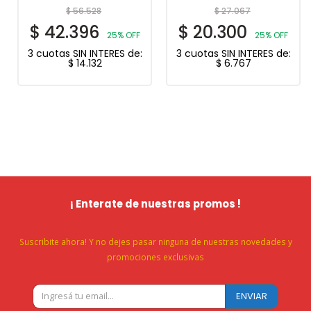
$
56.528
$
27.067
$
42.396
$
20.300
25% OFF
25% OFF
3 cuotas SIN INTERES de:
3 cuotas SIN INTERES de:
$
14.132
$
6.767
¡ Enterate de nuestras promos !
Suscribite ahora! Y no dejes pasar ninguna de nuestras novedades y
promociones exclusivas