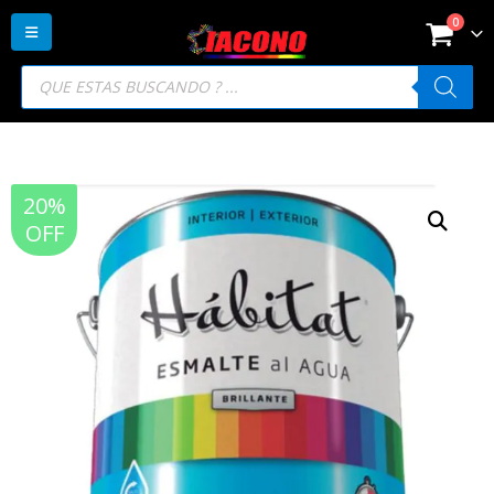
0
Búsqueda
de
productos
20%
OFF