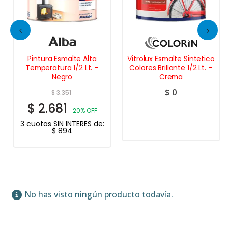
Pintura Esmalte Alta
Vitrolux Esmalte Sintetico
Temperatura 1/2 Lt. –
Colores Brillante 1/2 Lt. –
Negro
Crema
$
0
$
3.351
$
2.681
20% OFF
3 cuotas SIN INTERES de:
$
894
No has visto ningún producto todavía.