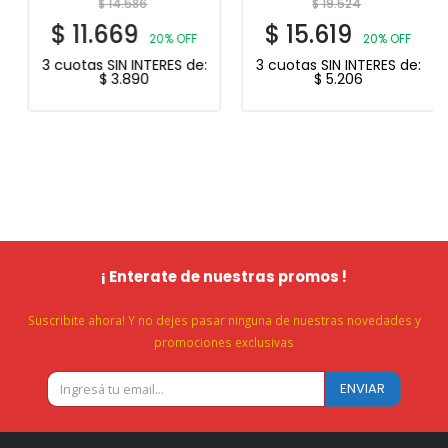
$
14.586
$
19.524
$
11.669
$
15.619
20% OFF
20% OFF
3 cuotas SIN INTERES de:
3 cuotas SIN INTERES de:
$
3.890
$
5.206
¡ Enterate de nuestras promos !
Suscribite ahora! Y no dejes pasar ninguna de nuestras novedades y
promociones exclusivas