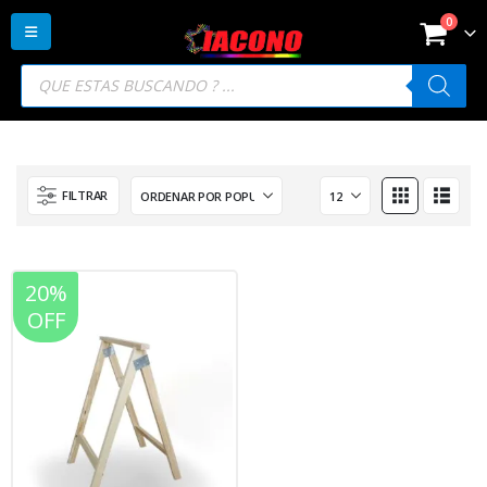
0
Búsqueda
de
productos
FILTRAR
20%
OFF