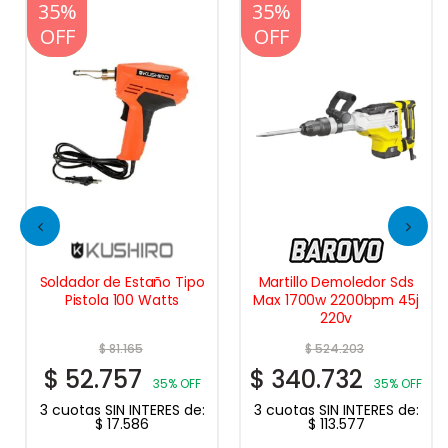
20%
35%
20%
35%
OFF
OFF
OFF
OFF
Soldador de Estaño Tipo
Martillo Demoledor Sds
Pistola 100 Watts
Max 1700w 2200bpm 45j
220v
$
81.165
$
524.203
$
52.757
$
340.732
35% OFF
35% OFF
3 cuotas SIN INTERES de:
3 cuotas SIN INTERES de:
$
17.586
$
113.577