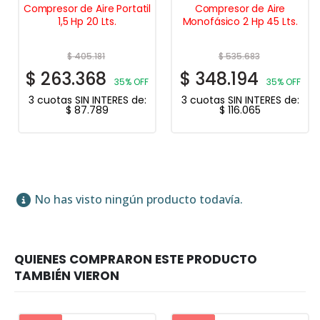
Compresor de Aire Portatil
Compresor de Aire
1,5 Hp 20 Lts.
Monofásico 2 Hp 45 Lts.
$
405.181
$
535.683
$
263.368
$
348.194
35% OFF
35% OFF
3 cuotas SIN INTERES de:
3 cuotas SIN INTERES de:
$
87.789
$
116.065
No has visto ningún producto todavía.