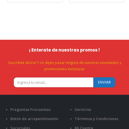
¡ Enterate de nuestras promos !
Suscribite ahora! Y no dejes pasar ninguna de nuestras novedades y
promociones exclusivas
Preguntas Frecuentes
Servicios
Botón de arrepentimiento
Términos y Condiciones
Sucursales
Mi Cuenta