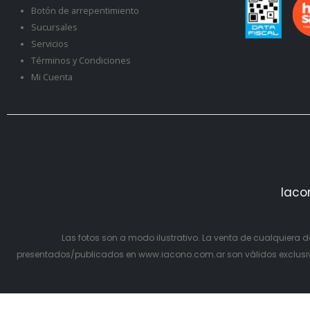
Botón de arrepentimiento
Sucursales
Servicios
Términos y Condiciones
Mi Cuenta
Iaco
Las fotos son a modo ilustrativo. La venta de cualquiera d
presentados/publicados en www.iacono.com.ar son válidos exclusiva