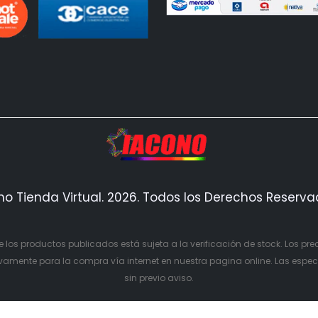
no Tienda Virtual. 2026. Todos los Derechos Reserv
e los productos publicados está sujeta a la verificación de stock. Los pre
mente para la compra vía internet en nuestra pagina online. Las especi
sin previo aviso.