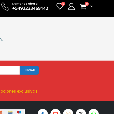
Llamanos ahora
0
0
+5492233469142
n.
ociones exclusivas