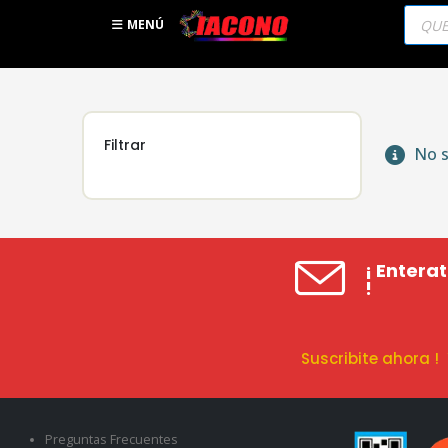
Búsqu
de
MENÚ
produc
Filtrar
No s
¡ Entera
!
Suscribite ahora 
Preguntas Frecuentes