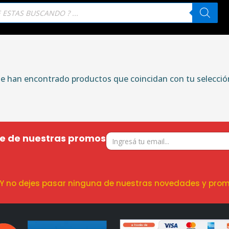
eda
tos
e han encontrado productos que coincidan con tu selecció
te de nuestras promos
! Y no dejes pasar ninguna de nuestras novedades y prom