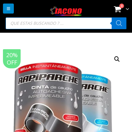
0
Búsqueda
de
productos
20%
OFF