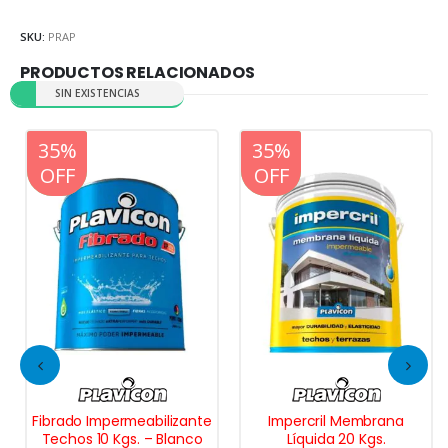
SKU:
PRAP
PRODUCTOS RELACIONADOS
SIN EXISTENCIAS
20%
35%
20%
35%
OFF
OFF
OFF
OFF
Fibrado Impermeabilizante
Impercril Membrana
Techos 10 Kgs. – Blanco
Líquida 20 Kgs.