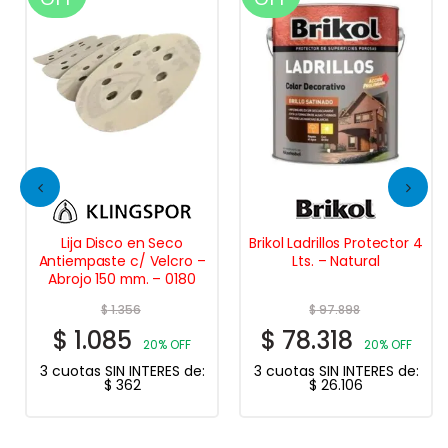
Lija Disco en Seco
Brikol Ladrillos Protector 4
Antiempaste c/ Velcro –
Lts. – Natural
Abrojo 150 mm. – 0180
$
1.356
$
97.898
$
1.085
$
78.318
20% OFF
20% OFF
3 cuotas SIN INTERES de:
3 cuotas SIN INTERES de:
$
362
$
26.106