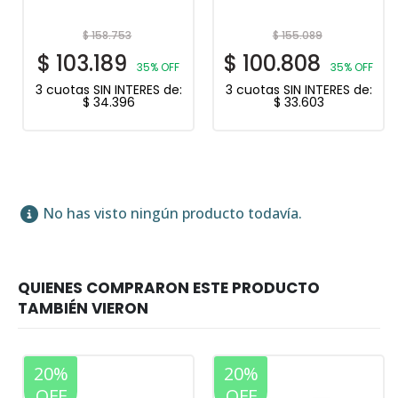
$
158.753
$
155.089
$
103.189
$
100.808
35% OFF
35% OFF
3 cuotas SIN INTERES de:
3 cuotas SIN INTERES de:
$
34.396
$
33.603
No has visto ningún producto todavía.
20%
20%
OFF
OFF