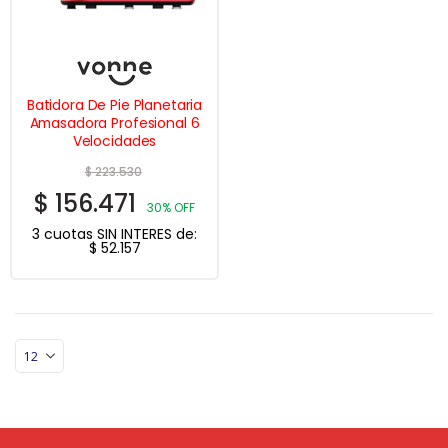
Batidora De Pie Planetaria
Amasadora Profesional 6
Velocidades
$
223.530
$
156.471
30% OFF
3 cuotas SIN INTERES de:
$
52.157