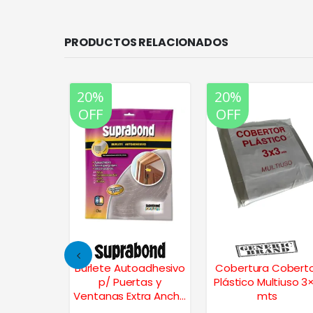
PRODUCTOS RELACIONADOS
20%
20%
OFF
OFF
 Óxido de
Burlete Autoadhesivo
Cobertura Cobert
″ 115mm –
p/ Puertas y
Plástico Multiuso 3
0
Ventanas Extra Ancho
mts
5 Mts.