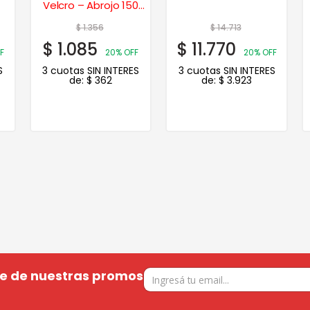
Velcro – Abrojo 150
mm. – 1500
$
1.356
$
14.713
$
1.085
$
11.770
F
20% OFF
20% OFF
S
3 cuotas SIN INTERES
3 cuotas SIN INTERES
de:
$
362
de:
$
3.923
te de nuestras promos