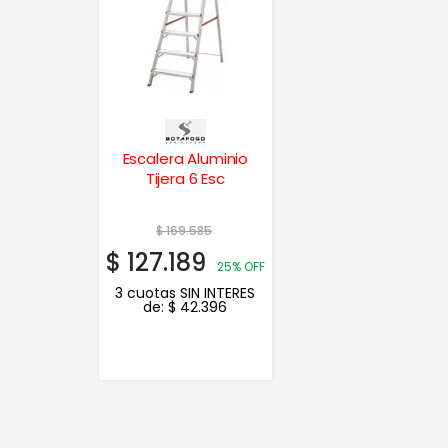
Escalera Aluminio
Tijera 6 Esc
$
169.585
$
127.189
25% OFF
3 cuotas SIN INTERES
de:
$
42.396