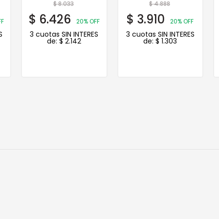
$
8.033
$
4.888
$
6.426
$
3.910
FF
20% OFF
20% OFF
S
3 cuotas SIN INTERES
3 cuotas SIN INTERES
de:
$
2.142
de:
$
1.303