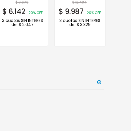
$
7.678
$
12.484
$
6.142
$
9.987
$
3.
20% OFF
20% OFF
3 cuotas SIN INTERES
3 cuotas SIN INTERES
3 cuot
de:
$
2.047
de:
$
3.329
d