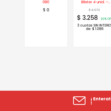
rojo 125
080
Blister 4 unid. –
0240
Madera
$
0
41
$
4.073
$
3.258
20% OFF
20% OF
N INTERES
3 cuotas SIN INTERE
331
de:
$
1.086
¡ Entera
!