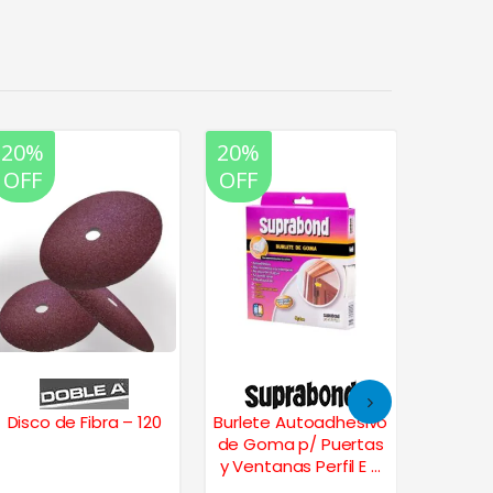
20%
20%
20%
OFF
OFF
OFF
Disco de Fibra – 120
Burlete Autoadhesivo
Topetin
de Goma p/ Puertas
Pr
y Ventanas Perfil E 5
Rectang
Mts. – Marrón
uni