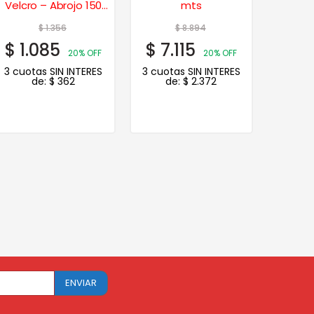
Velcro – Abrojo 150
mts
mm. – 0060
$
1.356
$
8.894
$
1.085
$
7.115
20% OFF
20% OFF
3 cuotas SIN INTERES
3 cuotas SIN INTERES
de:
$
362
de:
$
2.372