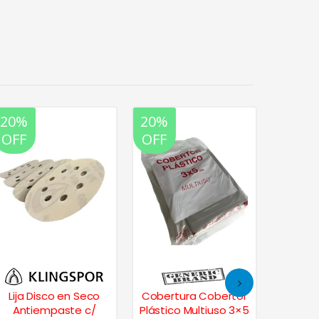
20%
20%
20%
OFF
OFF
OFF
Lija Disco en Seco
Cobertura Cobertor
Zócalo
Antiempaste c/
Plástico Multiuso 3×5
de Gom