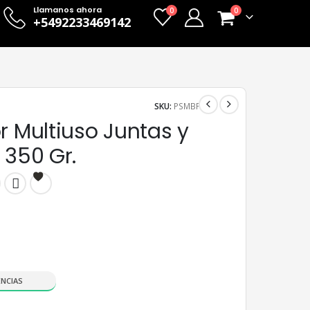
Llamanos ahora
0
0
+5492233469142
SKU:
PSMBP
r Multiuso Juntas y
 350 Gr.
ENCIAS