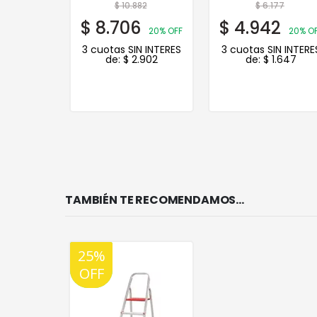
0
$
10.882
$
6.177
$
8.706
$
4.942
20% OFF
20% O
3 cuotas SIN INTERES
3 cuotas SIN INTERE
de:
$
2.902
de:
$
1.647
TAMBIÉN TE RECOMENDAMOS…
25%
20%
OFF
OFF