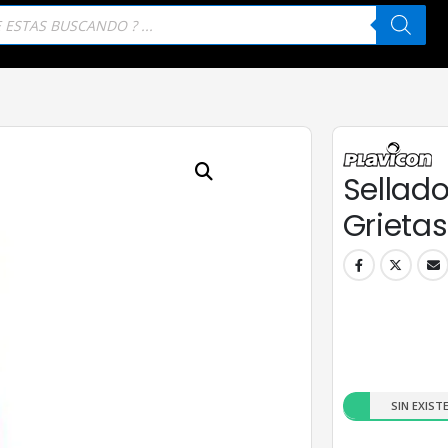
eda
tos
Sellado
Grietas
SIN EXIST