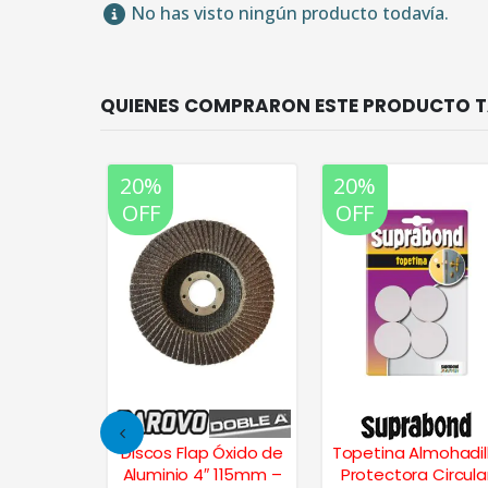
No has visto ningún producto todavía.
20%
20%
OFF
OFF
 en Seco
Discos Flap Óxido de
Topetina Almohadil
ste c/
Aluminio 4″ 115mm –
Protectora Circula