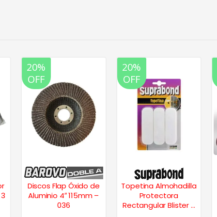
20%
20%
OFF
OFF
or
Discos Flap Óxido de
Topetina Almohadilla
×3
Aluminio 4″ 115mm –
Protectora
036
Rectangular Blister 3
unid. – Madera