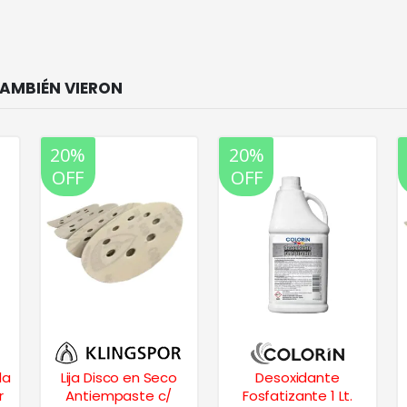
20%
20%
OFF
OFF
la
Lija Disco en Seco
Desoxidante
r
Antiempaste c/
Fosfatizante 1 Lt.