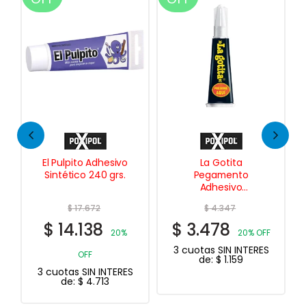
dhesivo
La Gotita
Lámina Rígida para
0 grs.
Pegamento
Enduir y Masillar
Adhesivo
Instantaneo 2ml.
$
4.347
8
$
3.478
20%
20% OFF
3 cuotas SIN INTERES
de:
$
1.159
INTERES
13