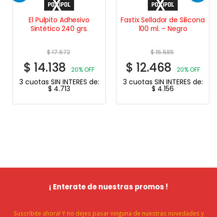
El Pulpito Adhesivo
Fastix Sellador de Silicona
Sintético 240 grs.
100 ml. – Negro
$
17.672
$
15.585
$
14.138
$
12.468
20% OFF
20% OFF
3 cuotas SIN INTERES de:
3 cuotas SIN INTERES de:
$
4.713
$
4.156
¡ Enterate de nuestras promos !
Suscribite ahora! Y no dejes pasar ninguna de nuestras novedades y