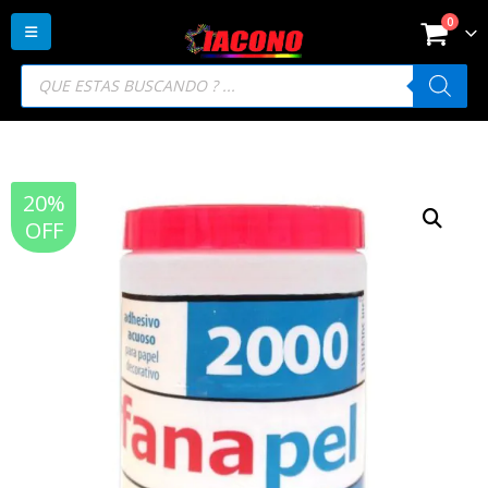
0
Búsqueda
de
productos
20%
OFF