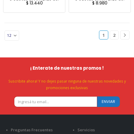
$
13.440
$
8.980
1
2
¡ Enterate de nuestras promos !
Suscribite ahora! Y no dejes pasar ninguna de nuestras novedades y
promociones exclusivas
Preguntas Frecuentes
Servicios