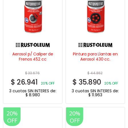
Aerosol p/ Caliper de
Pintura para Llantas en
Frenos 452 cc
Aerosol 430 cc.
$
33.676
$
44.862
$
26.941
$
35.890
20% OFF
20% OFF
3 cuotas SIN INTERES de:
3 cuotas SIN INTERES de:
$
8.980
$
11.963
20%
20%
OFF
OFF