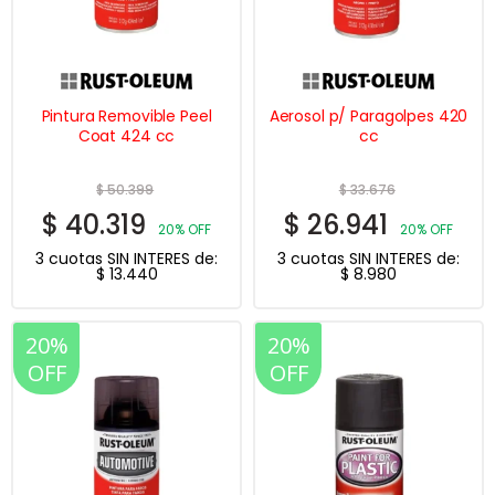
Pintura Removible Peel
Aerosol p/ Paragolpes 420
Coat 424 cc
cc
$
50.399
$
33.676
$
40.319
$
26.941
20% OFF
20% OFF
3 cuotas SIN INTERES de:
3 cuotas SIN INTERES de:
$
13.440
$
8.980
20%
20%
OFF
OFF