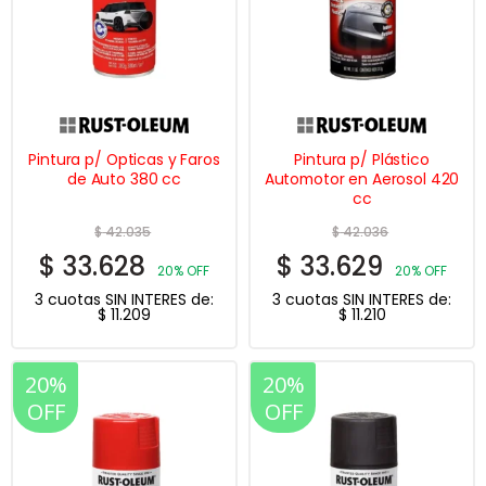
Pintura p/ Opticas y Faros
Pintura p/ Plástico
de Auto 380 cc
Automotor en Aerosol 420
cc
$
42.035
$
42.036
$
33.628
$
33.629
20% OFF
20% OFF
3 cuotas SIN INTERES de:
3 cuotas SIN INTERES de:
$
11.209
$
11.210
20%
20%
OFF
OFF