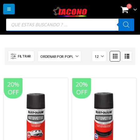
0
Búsqueda
de
productos
FILTRAR
20%
20%
OFF
OFF