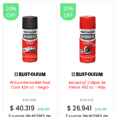
20%
20%
OFF
OFF
Pintura Removible Peel
Aerosol p/ Caliper de
Coat 424 cc – Negro
Frenos 452 cc – Rojo
$
50.399
$
33.676
$
40.319
$
26.941
20% OFF
20% OFF
3 cuotas SIN INTERES de:
3 cuotas SIN INTERES de: