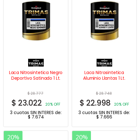
Laca Nitrosintetica Negro
Laca Nitrosintetica
Deportivo Satinado 1 Lt.
Aluminio Llantas 1 Lt.
$
28.777
$
28.748
$
23.022
$
22.998
20% OFF
20% OFF
3 cuotas SIN INTERES de:
3 cuotas SIN INTERES de:
$
7.674
$
7.666
20%
20%