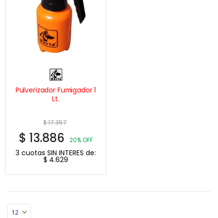
Pulverizador Fumigador 1
Lt.
$
17.357
$
13.886
20% OFF
3 cuotas SIN INTERES de:
$
4.629