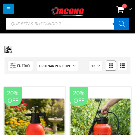
0
Búsqueda
de
productos
FILTRAR
20%
20%
OFF
OFF