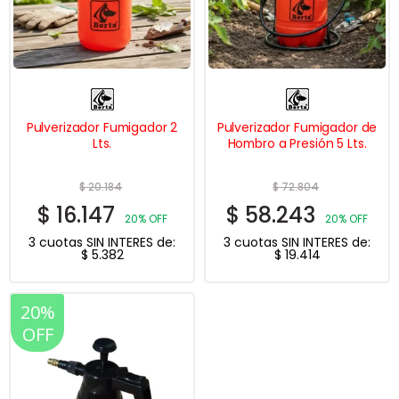
Pulverizador Fumigador 2
Pulverizador Fumigador de
Lts.
Hombro a Presión 5 Lts.
$
20.184
$
72.804
$
16.147
$
58.243
20% OFF
20% OFF
3 cuotas SIN INTERES de:
3 cuotas SIN INTERES de:
$
5.382
$
19.414
20%
OFF