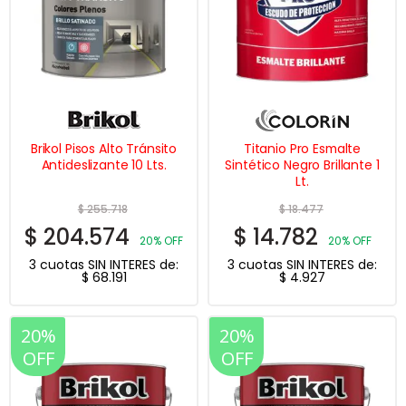
página
de
producto
Brikol Pisos Alto Tránsito
Titanio Pro Esmalte
Antideslizante 10 Lts.
Sintético Negro Brillante 1
Lt.
$
255.718
$
18.477
$
204.574
$
14.782
20% OFF
20% OFF
3 cuotas SIN INTERES de:
3 cuotas SIN INTERES de:
$
68.191
$
4.927
20%
20%
OFF
OFF