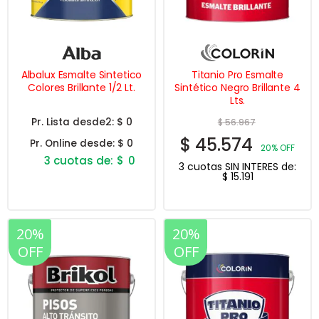
Albalux Esmalte Sintetico
Titanio Pro Esmalte
Colores Brillante 1/2 Lt.
Sintético Negro Brillante 4
Lts.
Pr. Lista desde2:
$ 0
$
56.967
$
45.574
Pr. Online desde:
$ 0
20% OFF
$
0
3 cuotas SIN INTERES de:
$
15.191
Este
producto
tiene
múltiples
variantes.
20%
20%
Las
OFF
OFF
opciones
se
pueden
elegir
en
la