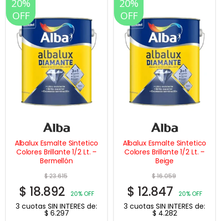
20%
20%
OFF
OFF
Albalux Esmalte Sintetico
Albalux Esmalte Sintetico
Colores Brillante 1/2 Lt. –
Colores Brillante 1/2 Lt. –
Bermellón
Beige
$
23.615
$
16.059
$
18.892
$
12.847
20% OFF
20% OFF
3 cuotas SIN INTERES de:
3 cuotas SIN INTERES de:
$
6.297
$
4.282