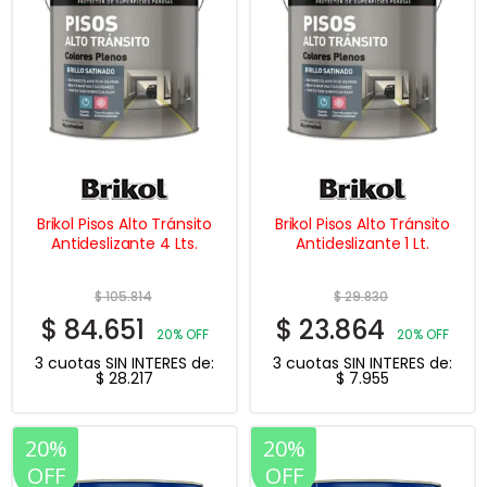
Brikol Pisos Alto Tránsito
Brikol Pisos Alto Tránsito
Antideslizante 4 Lts.
Antideslizante 1 Lt.
$
105.814
$
29.830
$
84.651
$
23.864
20% OFF
20% OFF
3 cuotas SIN INTERES de:
3 cuotas SIN INTERES de:
$
28.217
$
7.955
20%
20%
OFF
OFF