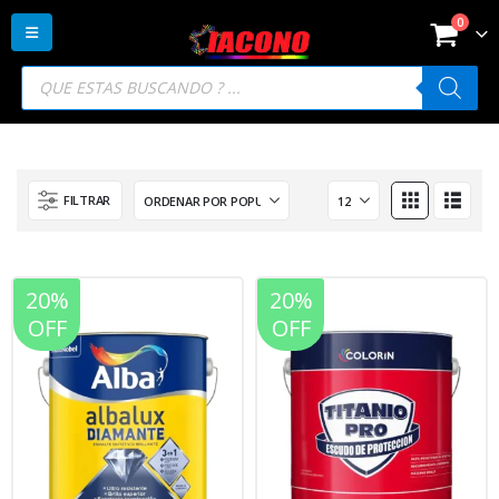
0
Búsqueda
de
productos
FILTRAR
20%
20%
OFF
OFF