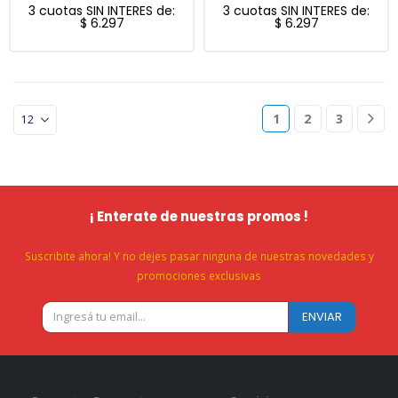
3 cuotas SIN INTERES de:
3 cuotas SIN INTERES de:
$
6.297
$
6.297
1
2
3
¡ Enterate de nuestras promos !
Suscribite ahora! Y no dejes pasar ninguna de nuestras novedades y
promociones exclusivas