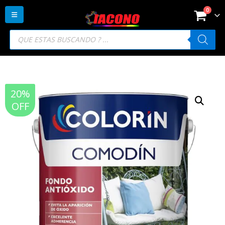
0
Búsqueda
de
productos
20%
OFF