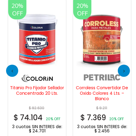
20%
20%
OFF
OFF
Titanio Pro Fijador Sellador
Corroless Convertidor De
Concentrado 20 Lts.
Oxido Colores 4 Lts. –
Blanco
$
92.630
$
9.211
$
74.104
$
7.369
20% OFF
20% OFF
3 cuotas SIN INTERES de:
3 cuotas SIN INTERES de:
$
24.701
$
2.456