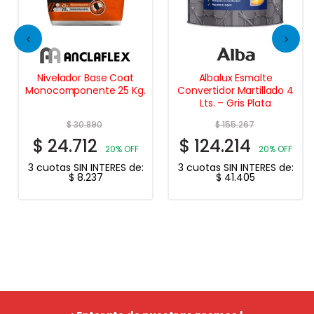
Nivelador Base Coat
Albalux Esmalte
Monocomponente 25 Kg.
Convertidor Martillado 4
Lts. – Gris Plata
$
30.890
$
155.267
$
24.712
$
124.214
20% OFF
20% OFF
3 cuotas SIN INTERES de:
3 cuotas SIN INTERES de:
$
8.237
$
41.405