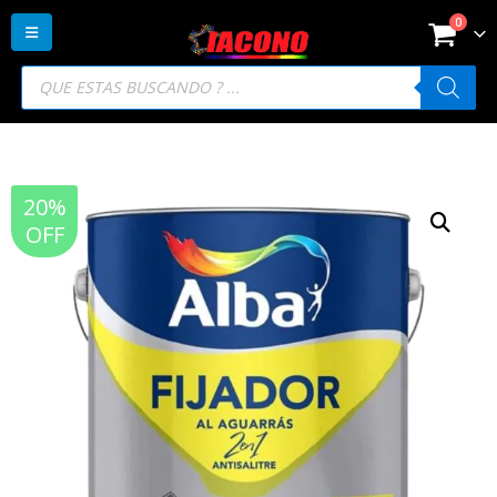
0
Búsqueda
de
productos
20%
OFF