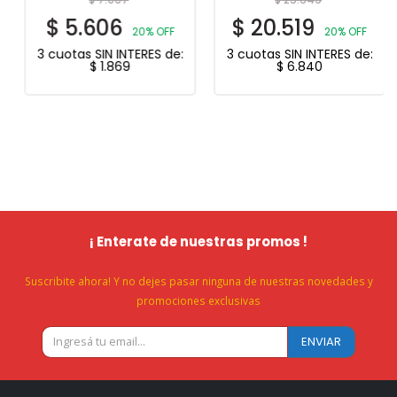
$
5.606
$
20.519
20% OFF
20% OFF
3 cuotas SIN INTERES de:
3 cuotas SIN INTERES de:
$
1.869
$
6.840
¡ Enterate de nuestras promos !
Suscribite ahora! Y no dejes pasar ninguna de nuestras novedades y
promociones exclusivas