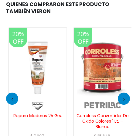
20%
20%
OFF
OFF
Repara Maderas 25 Grs.
Corroless Convertidor De
Oxido Colores 1 Lt. –
Blanco
$
7.007
$
25.649