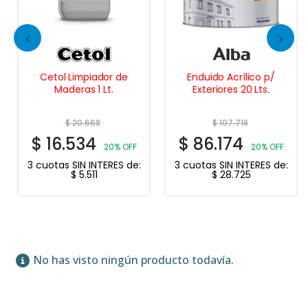
Cetol Limpiador de
Enduido Acrílico p/
Maderas 1 Lt.
Exteriores 20 Lts.
$
20.668
$
107.718
$
16.534
$
86.174
20% OFF
20% OFF
3 cuotas SIN INTERES de:
3 cuotas SIN INTERES de:
$
5.511
$
28.725
No has visto ningún producto todavía.