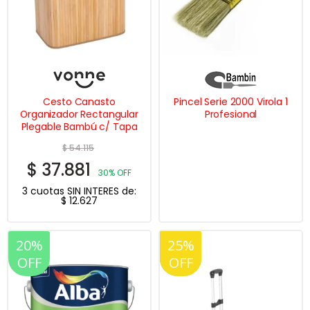
Cesto Canasto
Pincel Serie 2000 Virola 1
Organizador Rectangular
Profesional
Plegable Bambú c/ Tapa
$
54.115
$
37.881
30% OFF
3 cuotas SIN INTERES de:
$
12.627
20%
25%
20%
OFF
OFF
OFF