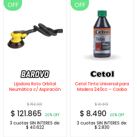
OFF
OFF
Lijadora Roto Orbital
Cetol Tinta Universal para
Neumática c/ Aspiración
Madera 240cc – Caoba
$
152.331
$
10.613
$
121.865
$
8.490
20% OFF
20% OFF
3 cuotas SIN INTERES de:
3 cuotas SIN INTERES de:
$
40.622
$
2.830