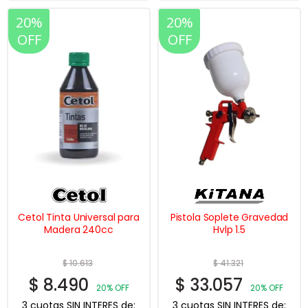
20%
20%
OFF
OFF
Cetol Tinta Universal para
Pistola Soplete Gravedad
Madera 240cc
Hvlp 1.5
$
10.613
$
41.321
$
8.490
$
33.057
20% OFF
20% OFF
3 cuotas SIN INTERES de:
3 cuotas SIN INTERES de: