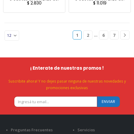
$
2.830
$
11.019
…
1
2
6
7
¡ Enterate de nuestras promos !
Suscribite ahora! Y no dejes pasar ninguna de nuestras novedades y
promociones exclusivas
Preguntas Frecuentes
Servicios