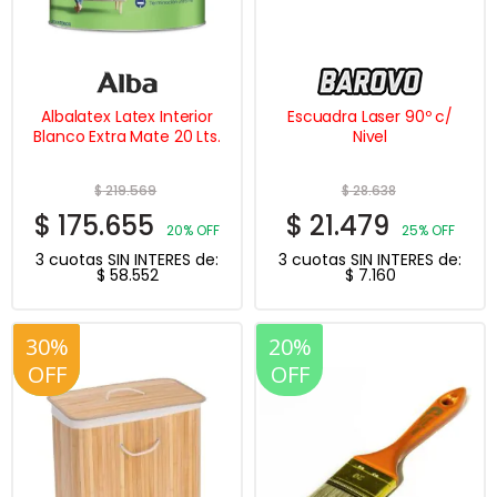
Albalatex Latex Interior
Escuadra Laser 90º c/
Blanco Extra Mate 20 Lts.
Nivel
$
219.569
$
28.638
$
175.655
$
21.479
20% OFF
25% OFF
3 cuotas SIN INTERES de:
3 cuotas SIN INTERES de:
$
58.552
$
7.160
30%
20%
20%
OFF
OFF
OFF