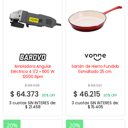
Amoladora Angular
Sartén de Hierro Fundido
Eléctrica 4 1/2 » 600 W
Esmaltado 25 cm.
12000 Rpm
$
99.036
$
66.021
$
64.373
$
46.215
35% OFF
30% OFF
3 cuotas SIN INTERES de:
3 cuotas SIN INTERES de:
$
21.458
$
15.405
20%
20%