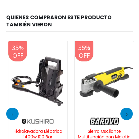
20%
35%
20%
35%
OFF
OFF
OFF
OFF
Hidrolavadora Eléctrica
Sierra Oscilante
1400w 100 Bar
Multifunción con Maletin