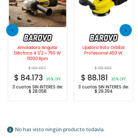
Amoladora Angular
Lijadora Roto Orbital
Eléctrica 4 1/2 » 750 W
Profesional 450 W
11000 Rpm
$
129.497
$
135.663
$
84.173
$
88.181
35% OFF
35% OFF
3 cuotas SIN INTERES de:
3 cuotas SIN INTERES de:
$
28.058
$
29.394
No has visto ningún producto todavía.