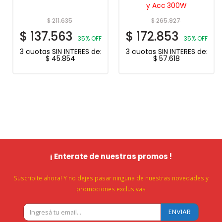
y Acc 300W
$
211.635
$
265.927
$
137.563
$
172.853
35% OFF
35% OFF
3 cuotas SIN INTERES de:
3 cuotas SIN INTERES de:
$
45.854
$
57.618
¡ Enterate de nuestras promos !
Suscribite ahora! Y no dejes pasar ninguna de nuestras novedades y
promociones exclusivas