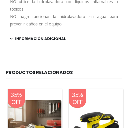
NO utilice la hidrolavadora con líquidos inflamables o
tóxicos
NO haga funcionar la hidrolavadora sin agua para
prevenir daños en el equipo.
INFORMACIÓN ADICIONAL
PRODUCTOS RELACIONADOS
20%
35%
20%
35%
OFF
OFF
OFF
OFF