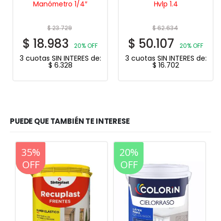
Manómetro 1/4″
Hvlp 1.4
$
23.729
$
62.634
$
18.983
$
50.107
20% OFF
20% OFF
3 cuotas SIN INTERES de:
3 cuotas SIN INTERES de:
$
6.328
$
16.702
PUEDE QUE TAMBIÉN TE INTERESE
20%
35%
20%
OFF
OFF
OFF