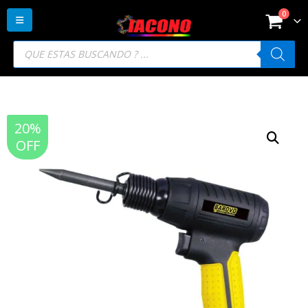
0
Búsqueda
de
productos
20%
OFF