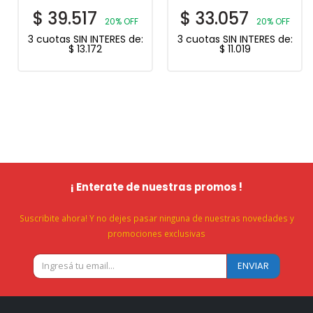
$
39.517
$
33.057
20% OFF
20% OFF
3 cuotas SIN INTERES de:
3 cuotas SIN INTERES de:
$
13.172
$
11.019
¡ Enterate de nuestras promos !
Suscribite ahora! Y no dejes pasar ninguna de nuestras novedades y
promociones exclusivas