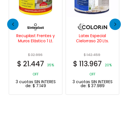
Recuplast Frentes y
Latex Especial
Muros Elástico 1 Lt.
Cielorraso 20 Lts.
$
32.996
$
142.459
$
21.447
$
113.967
35%
20%
OFF
OFF
3 cuotas SIN INTERES
3 cuotas SIN INTERES
de:
$
7.149
de:
$
37.989