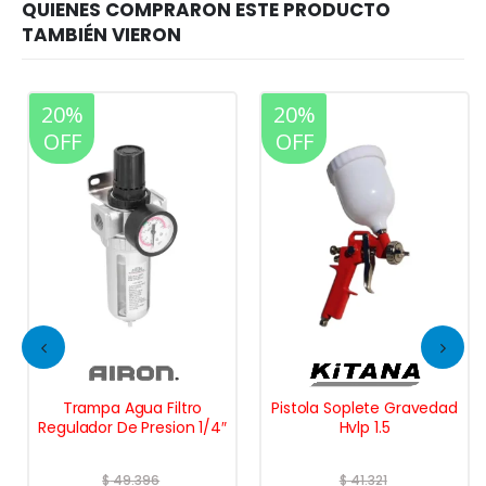
20%
20%
OFF
OFF
Trampa Agua Filtro
Pistola Soplete Gravedad
Regulador De Presion 1/4″
Hvlp 1.5
$
49.396
$
41.321