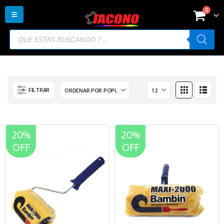
0
Búsqueda
de
productos
FILTRAR
20%
20%
OFF
OFF