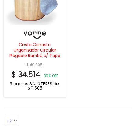
Cesto Canasto
Organizador Circular
Plegable Bambú c/ Tapa
$
49.305
$
34.514
30% OFF
3 cuotas SIN INTERES de:
$
11.505