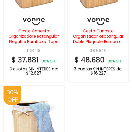
Cesto Canasto
Cesto Canasto
Organizador Rectangular
Organizador Rectangular
Plegable Bambú c/ Tapa
Doble Plegable Bambú c/
Tapa
$
54.115
$
69.543
$
37.881
$
48.680
30% OFF
30% OFF
3 cuotas SIN INTERES de:
3 cuotas SIN INTERES de:
$
12.627
$
16.227
30%
20%
OFF
OFF