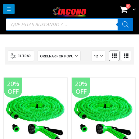
0
Búsqueda
de
productos
FILTRAR
20%
20%
OFF
OFF