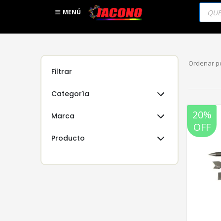
Búsqu
de
MENÚ
produc
Ordenar po
Filtrar
Categoría
20%
Marca
OFF
Producto