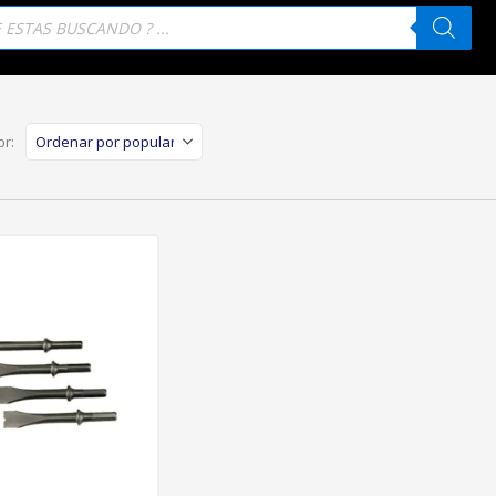
eda
tos
r: