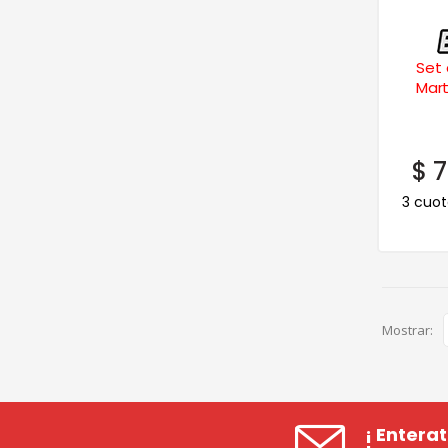
Set 
Mart
$
7
3 cuot
Mostrar:
¡ Entera