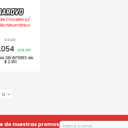
de Cinceles p/
illo Neumático
$
8.818
.054
20% OFF
as SIN INTERES de:
$
2.351
te de nuestras promos