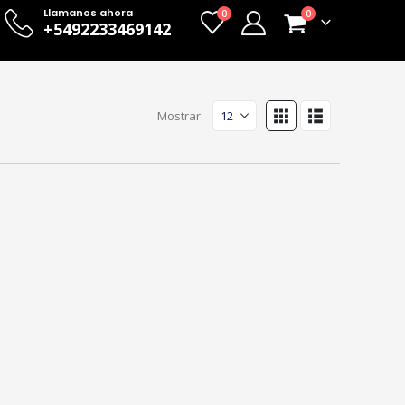
Llamanos ahora
0
0
+5492233469142
Mostrar: