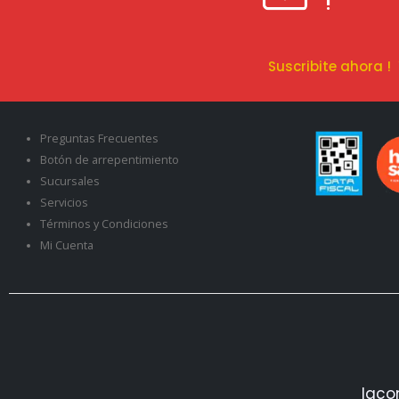
!
Suscribite ahora 
Preguntas Frecuentes
Botón de arrepentimiento
Sucursales
Servicios
Términos y Condiciones
Mi Cuenta
Iaco