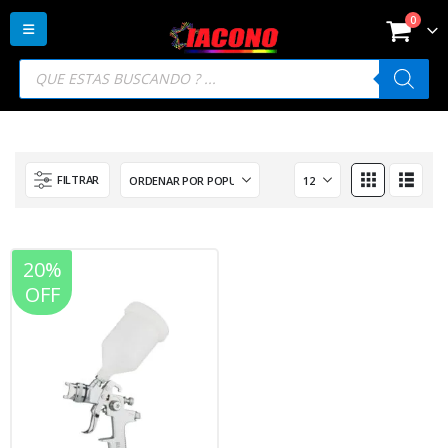
0
Búsqueda
de
productos
FILTRAR
20%
OFF