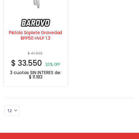
Pistola Soplete Gravedad
BPP50 HVLP 1.3
$
41.938
$
33.550
20% OFF
3 cuotas SIN INTERES de:
$
11.183