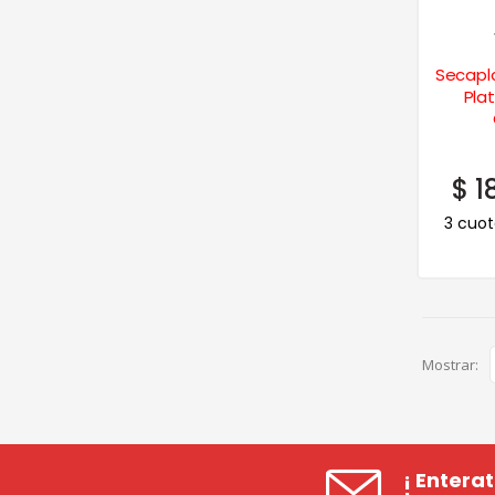
Secapla
Plat
$
1
3 cuot
Mostrar:
¡ Entera