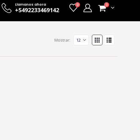
Llamanos ahora
0
0
+5492233469142
Mostrar: