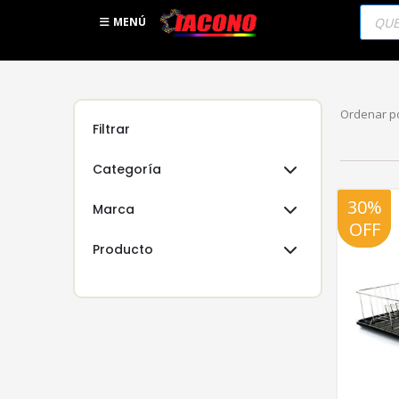
Búsqu
de
MENÚ
produc
Ordenar po
Filtrar
Categoría
30%
20%
Marca
OFF
OFF
Producto