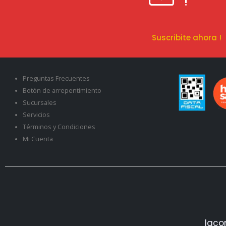
!
Suscribite ahora 
Preguntas Frecuentes
Botón de arrepentimiento
Sucursales
Servicios
Términos y Condiciones
Mi Cuenta
Iaco