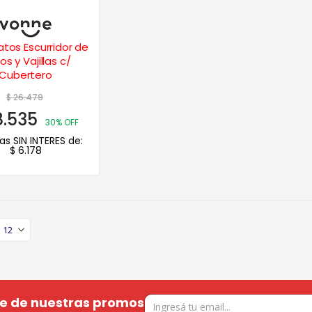
tos Escurridor de
os y Vajillas c/
Cubertero
$
26.479
8.535
30% OFF
as SIN INTERES de:
$
6.178
te de nuestras promos