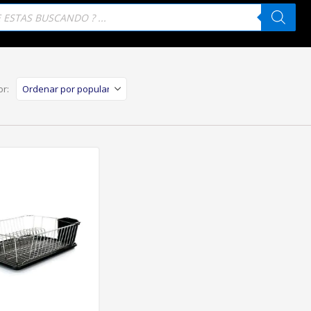
eda
tos
r: