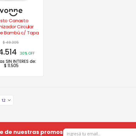
sto Canasto
izador Circular
le Bambú c/ Tapa
$
49.305
4.514
30% OFF
as SIN INTERES de:
$
11.505
te de nuestras promos