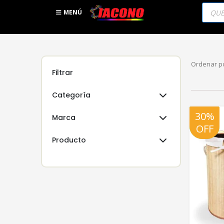
Búsqu
de
MENÚ
produc
Ordenar po
Filtrar
Categoría
30%
20%
Marca
OFF
OFF
Producto