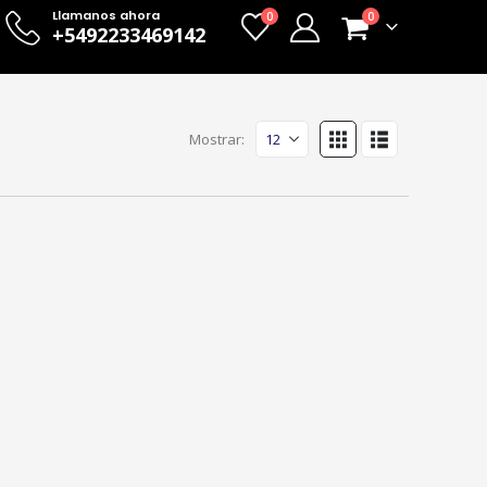
Llamanos ahora
0
0
+5492233469142
Mostrar: