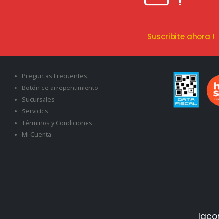
!
Suscribite ahora 
Preguntas Frecuentes
Botón de arrepentimiento
Sucursales
Servicios
Términos y Condiciones
Mi Cuenta
Iaco