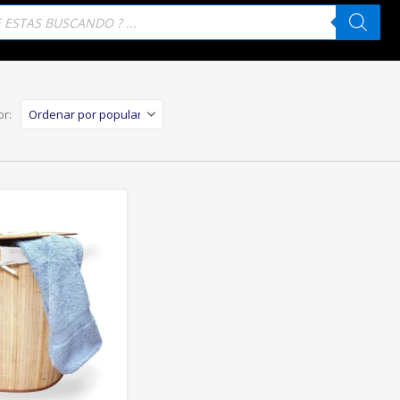
eda
tos
r: