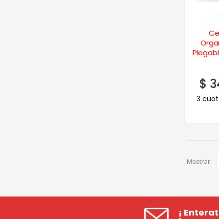
Ce
Organ
Plegab
$
3
3 cuot
Mostrar:
¡ Entera