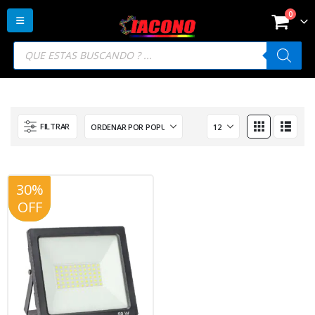
0
Búsqueda
de
productos
FILTRAR
30%
20%
OFF
OFF