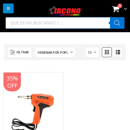
0
Búsqueda
de
productos
FILTRAR
20%
35%
OFF
OFF