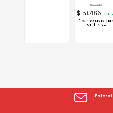
$
73.551
$
51.486
30% O
3 cuotas SIN INTERE
de:
$
17.162
¡ Entera
!