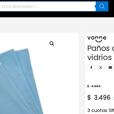
eda
tos
Paños 
vidrios
$
4.994
$
3.496
3 cuotas SI