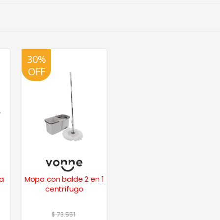
30%
20%
OFF
OFF
a
Mopa con balde 2 en 1
centrífugo
$
73.551