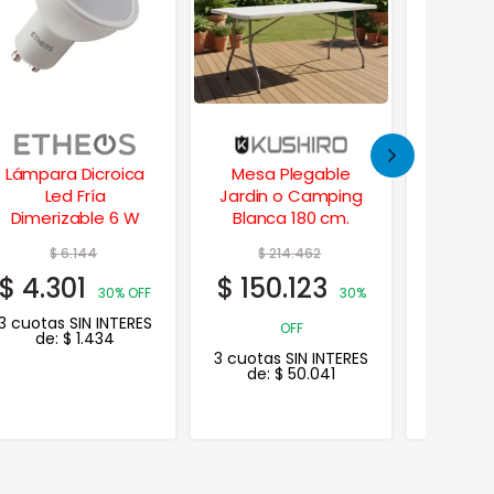
Lámpara Dicroica
Mesa Plegable
Sec
Led Fría
Jardin o Camping
Escu
Dimerizable 6 W
Blanca 180 cm.
Platos y
Cub
$
6.144
$
214.462
$
2
$
4.301
$
150.123
$
18
30% OFF
30%
3 cuotas SIN INTERES
OFF
de:
$
1.434
3 cuotas SIN INTERES
3 cuotas
de:
$
50.041
de