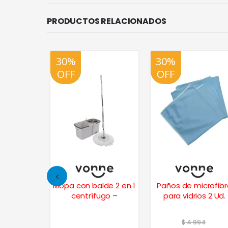
PRODUCTOS RELACIONADOS
30%
20%
30%
20%
OFF
OFF
OFF
OFF
Mopa con balde 2 en 1
Paños de microfibr
centrífugo –
para vidrios 2 Ud.
$
4.994