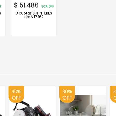
$
51.486
F
30% OFF
S
3 cuotas SIN INTERES
de:
$
17.162
30%
20%
30%
20%
OFF
OFF
OFF
OFF