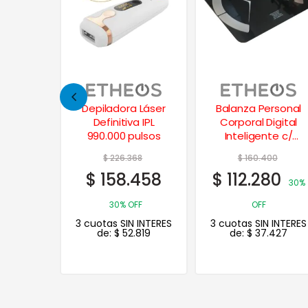
atos
Depiladora Láser
Balanza Personal
or de
Definitiva IPL
Corporal Digital
illas c/
990.000 pulsos
Inteligente c/
ero
Bluetooth
79
$
226.368
$
160.400
5
$
158.458
$
112.280
30%
30%
30% OFF
OFF
 INTERES
3 cuotas SIN INTERES
3 cuotas SIN INTERES
178
de:
$
52.819
de:
$
37.427