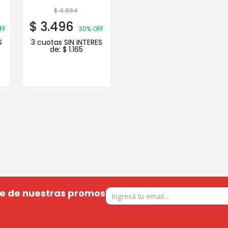
$
4.994
$
3.496
FF
30% OFF
S
3 cuotas SIN INTERES
de:
$
1.165
te de nuestras promos