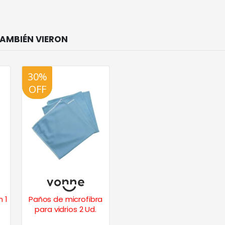
30%
20%
OFF
OFF
 1
Paños de microfibra
para vidrios 2 Ud.