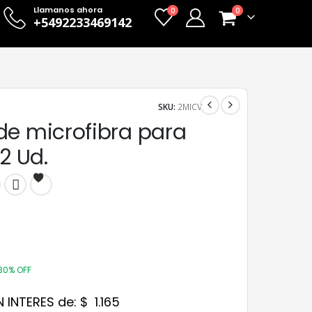
Llamanos ahora
0
0
+5492233469142
SKU:
2MICV
de microfibra para
 2 Ud.
30% OFF
N INTERES de:
$
1.165