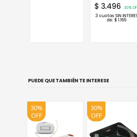
$
3.496
30% OF
3 cuotas SIN INTERE
de:
$
1.165
PUEDE QUE TAMBIÉN TE INTERESE
30%
20%
30%
20%
OFF
OFF
OFF
OFF