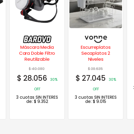
Máscara Media
Escurreplatos
Cara Doble Filtro
Secaplatos 2
Reutilizable
Niveles
$
40.080
$
38.635
$
28.056
$
27.045
30%
30%
OFF
OFF
3 cuotas SIN INTERES
3 cuotas SIN INTERES
de:
$
9.352
de:
$
9.015