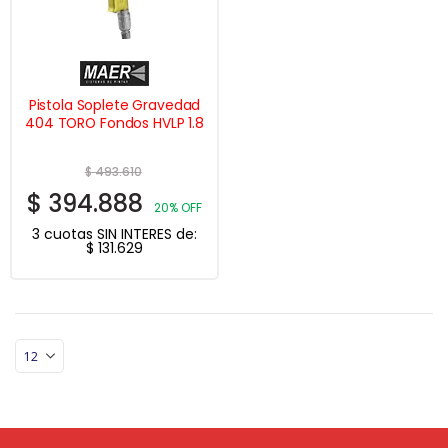
Pistola Soplete Gravedad
404 TORO Fondos HVLP 1.8
$
493.610
$
394.888
20% OFF
3 cuotas SIN INTERES de:
$
131.629