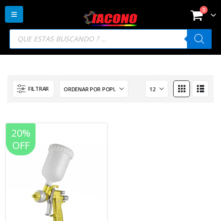
0
Búsqueda
de
productos
FILTRAR
20%
OFF