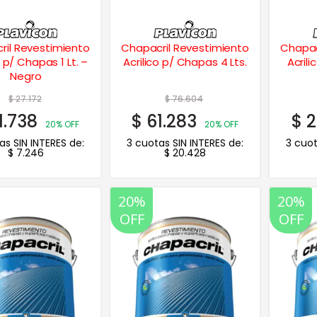
ril Revestimiento
Chapacril Revestimiento
Chapac
o p/ Chapas 1 Lt. –
Acrilico p/ Chapas 4 Lts.
Acrili
Negro
$
27.172
$
76.604
1.738
$
61.283
$
2
20% OFF
20% OFF
as SIN INTERES de:
3 cuotas SIN INTERES de:
3 cuot
$
7.246
$
20.428
20%
20%
OFF
OFF