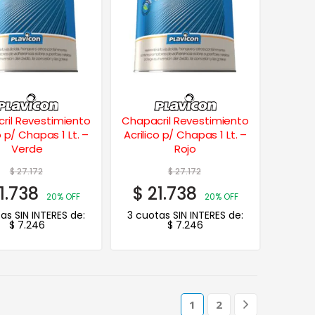
ril Revestimiento
Chapacril Revestimiento
o p/ Chapas 1 Lt. –
Acrilico p/ Chapas 1 Lt. –
Verde
Rojo
$
27.172
$
27.172
1.738
$
21.738
20% OFF
20% OFF
as SIN INTERES de:
3 cuotas SIN INTERES de:
$
7.246
$
7.246
1
2