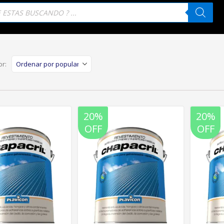
eda
tos
r:
20%
20%
OFF
OFF