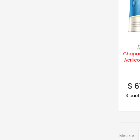
Chapac
Acrilic
$
6
3 cuot
Mostrar: