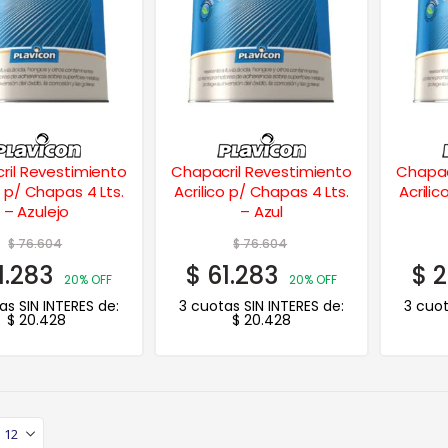
ril Revestimiento
Chapacril Revestimiento
Chapac
o p/ Chapas 4 Lts.
Acrilico p/ Chapas 4 Lts.
Acrilic
– Azulejo
– Azul
$
76.604
$
76.604
1.283
$
61.283
$
2
20% OFF
20% OFF
as SIN INTERES de:
3 cuotas SIN INTERES de:
3 cuot
$
20.428
$
20.428