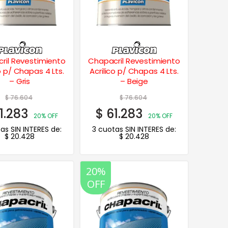
ril Revestimiento
Chapacril Revestimiento
co p/ Chapas 4 Lts.
Acrilico p/ Chapas 4 Lts.
– Gris
– Beige
$
76.604
$
76.604
1.283
$
61.283
20% OFF
20% OFF
as SIN INTERES de:
3 cuotas SIN INTERES de:
$
20.428
$
20.428
20%
OFF