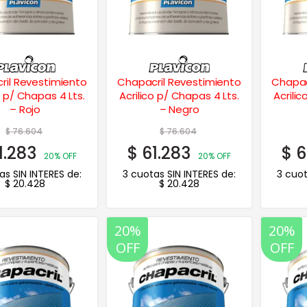
ril Revestimiento
Chapacril Revestimiento
Chapac
o p/ Chapas 4 Lts.
Acrilico p/ Chapas 4 Lts.
Acrili
– Rojo
– Negro
$
76.604
$
76.604
1.283
$
61.283
$
6
20% OFF
20% OFF
as SIN INTERES de:
3 cuotas SIN INTERES de:
3 cuot
$
20.428
$
20.428
20%
20%
OFF
OFF