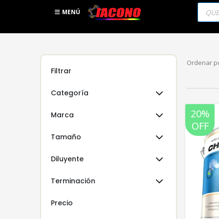
Búsqu
de
MENÚ
produc
Ordenar po
Filtrar
Categoría
20%
Marca
OFF
Tamaño
Diluyente
Terminación
Precio