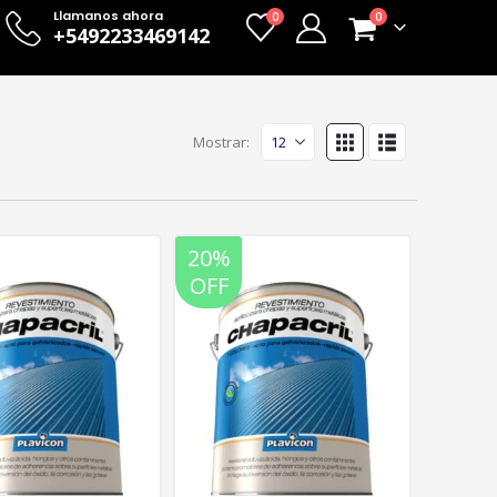
Llamanos ahora
0
0
+5492233469142
Mostrar:
20%
OFF