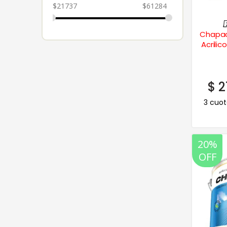
$
21737
$
61284
Chapac
Acrilic
$
2
3 cuot
20%
OFF