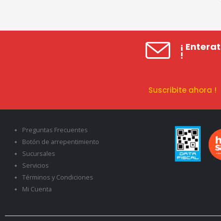
¡ Entera
!
Suscribite ahora 
Preguntas Frecuentes
Botón de arrepentimiento
Sucursales
Servicios
Términos y Condiciones
Mi Cuenta