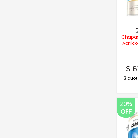
Chapac
Acrilic
$
6
3 cuot
20%
OFF