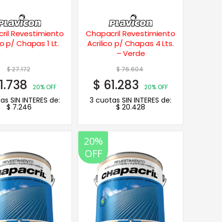
ril Revestimiento
Chapacril Revestimiento
co p/ Chapas 1 Lt.
Acrilico p/ Chapas 4 Lts.
– Verde
$
27.172
$
76.604
1.738
$
61.283
20% OFF
20% OFF
as SIN INTERES de:
3 cuotas SIN INTERES de:
$
7.246
$
20.428
20%
OFF