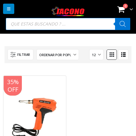
0
Búsqueda
de
productos
FILTRAR
20%
35%
OFF
OFF