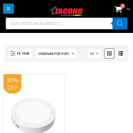
0
Búsqueda
de
productos
FILTRAR
30%
20%
OFF
OFF