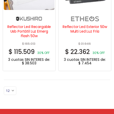
Reflector Led Recargable
Reflector Led Exterior 50w
Usb Portátil Luz Emerg
Multi Led Luz Fría
Flash 50w
$
165.013
$
31.946
$
115.509
$
22.362
30% OFF
30% OFF
3 cuotas SIN INTERES de:
3 cuotas SIN INTERES de:
$
38.503
$
7.454