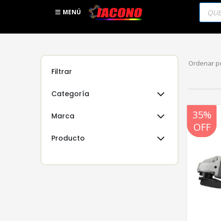
Búsqu
de
MENÚ
produc
Ordenar po
Filtrar
Categoría
20%
35%
Marca
OFF
OFF
Producto