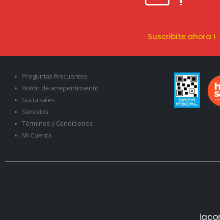
!
Suscribite ahora 
Preguntas Frecuentes
Botón de arrepentimiento
Sucursales
Servicios
Términos y Condiciones
Mi Cuenta
Iaco