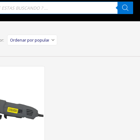
eda
tos
r: