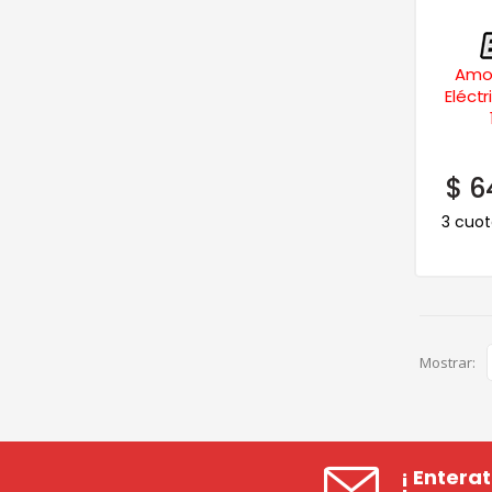
Amol
Eléctr
$
6
3 cuot
Mostrar:
¡ Entera