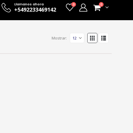
Llamanos ahora
0
0
+5492233469142
Mostrar: