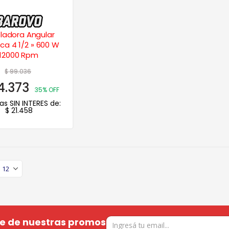
adora Angular
ica 4 1/2 » 600 W
12000 Rpm
$
99.036
4.373
35% OFF
as SIN INTERES de:
$
21.458
te de nuestras promos