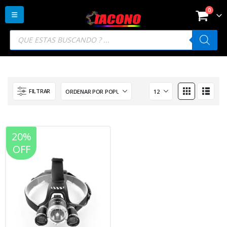
0
Búsqueda
de
productos
FILTRAR
20%
OFF